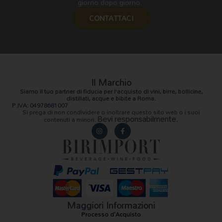
giorno dopo giorno.
CONTATTACI
Il Marchio
Siamo il
tuo partner di fiducia
per l’acquisto di vini, birre, bollicine,
distillati, acque e bibite a Roma.
P.IVA: 04978681007
Si prega di non condividere o inoltrare questo sito web o i suoi
Bevi responsabilmente.
contenuti a minori.
I
F
n
a
s
c
t
e
a
b
g
o
r
o
a
k
m
-
f
Maggiori Informazioni
Processo d'Acquisto