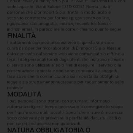
Codice Privacy è Birimport S.p.a. P.IVA/CF: 04978681007 con
sede legale in Via di Salone 131D 00131 Roma. I dati
personali che Biorimport S.p.a. tratta in modo lecito e
secondo correttezza per fornire i propri servizi on line,
riguardano: dati anagrafici, indirizzi, recapiti telefonici e
indirizzi email. In particolare le comunichiamo quanto segue:
FINALITÀ
I trattamenti connessi ai servizi web di questo sito sono
curati da dipendenti/collaboratori di Birimport S.p.a. Nessun
dato derivante dal servizio web viene comunicato o diffuso a
terzi. I dati personali forniti dagli utenti che inoltrano richieste
di servizi sono utilizzati al solo fine di eseguire il servizio o la
presentazione richiesta e non sono comunicati a soggetti
terzi salvo che la comunicazione sia imposta da obblighi di
legge o sia strettamente necessario per l’adempimento delle
richieste.
MODALITÀ
I dati personali sono trattati con strumenti informatici
automatizzati,per il tempo necessario a conseguire lo scopo
per il quale sono stati raccolti. Specifiche misure di sicurezza
sono osservate per prevenire la perdita dei dati, usi illeciti o
non corretti ed accessi non autorizzati.
NATURA OBBLIGATORIA O