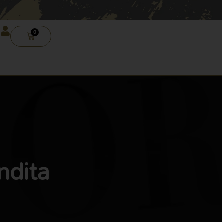
0
CARRELLO
ndita