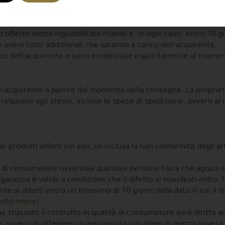
use a noi non imputabili dopo trenta giorni dalla data in cui l
o restituiti, inclusi i costi di consegna con l’esclusione di event
ferto senza ingiustificato ritardo e, in ogni caso, entro 10 gior
 avere costi addizionali che saranno a carico dell’acquirente.
ico dell’acquirente e sono evidenziate esplicitamente al moment
dell’acquirente a partire dal momento della consegna. La propriet
 relazione agli stessi, incluse le spese di spedizione, ovvero 
i prodotti offerti sul sito, ivi inclusa la non conformità degli ar
à di consumatore ovverosia qualsiasi persona fisica che agisca su
ranzia è valida a condizione che il difetto si manifesti entro 1
e ai difetti entro un massimo di 10 giorni dalla data in cui il 
/birimport
 stipulato il contratto in qualità di consumatore avrà diritto ad
 ovvero di ottenere un’appropriata riduzione di prezzo ovvero l