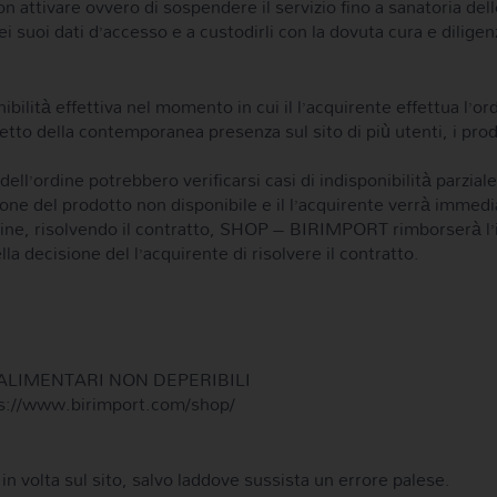
 attivare ovvero di sospendere il servizio fino a sanatoria del
i suoi dati d’accesso e a custodirli con la dovuta cura e dilig
ponibilità effettiva nel momento in cui il l’acquirente effettua l
tto della contemporanea presenza sul sito di più utenti, i prod
dell’ordine potrebbero verificarsi casi di indisponibilità parzial
ione del prodotto non disponibile e il l’acquirente verrà immed
ordine, risolvendo il contratto, SHOP – BIRIMPORT rimborserà l
ecisione del l’acquirente di risolvere il contratto.
ALIMENTARI NON DEPERIBILI
https://www.birimport.com/shop/
a in volta sul sito, salvo laddove sussista un errore palese.