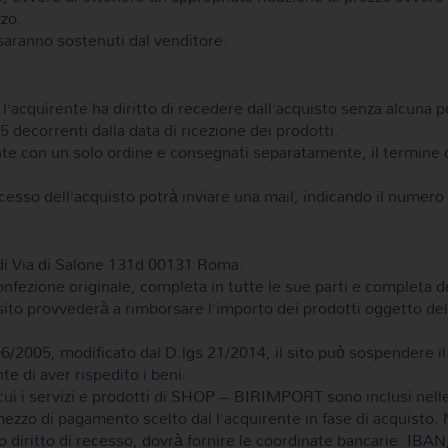
zzo.
i saranno sostenuti dal venditore.
l’acquirente ha diritto di recedere dall’acquisto senza alcuna p
05 decorrenti dalla data di ricezione dei prodotti.
rente con un solo ordine e consegnati separatamente, il termine d
ecesso dell’acquisto potrà inviare una mail, indicando il numero
 di Via di Salone 131d 00131 Roma.
onfezione originale, completa in tutte le sue parti e completa d
 il sito provvederà a rimborsare l’importo dei prodotti oggetto 
/2005, modificato dal D.lgs 21/2014, il sito può sospendere il 
te di aver rispedito i beni.
n cui i servizi e prodotti di SHOP – BIRIMPORT sono inclusi nell
o mezzo di pagamento scelto dal l’acquirente in fase di acquisto
rio diritto di recesso, dovrà fornire le coordinate bancarie: IB