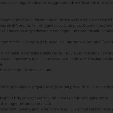
servizi da soggetti diversi, suggeriamo di verificare le loro cond
ssario compilare il formulario in formato elettronico e trasmett
enerali di Vendita, le immagini di ciascun prodotto ed il relativo
 relativi costi di spedizione e consegna, un rimando alle condizi
 confermare l’avvenuta lettura delle Condizioni Generali di Vend
il formulario compilato dall’utente, previa verifica della corrett
zo dal momento in cui la procedura di inoltro dell’ordine on li
a.
co l’ordine per la sua evasione.
nte si obbliga a seguire le indicazioni presenti sul sito e a forn
PORT da ogni responsabilità circa i dati forniti dall’utente.
ati in ogni tempo comunicati.
incompleti ovvero anche nel caso in cui vi sia contestazione da 