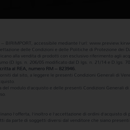
 – BIRIMPORT, accessibile mediante l’url: www.preview.kirweb
ettazione delle Condizioni e delle Politiche di Protezione dei Dat
icano alla vendita di prodotti con esclusivo riferimento agli acq
nsumo (D.lgs. n. 206/05 modificato dal D.lgs. n. 21/14 e D.lgs. 7
critta al REA, numero RM – 823946.
forniti dal sito, a leggere le presenti Condizioni Generali di V
cquisto.
ia del modulo d’acquisto e delle presenti Condizioni Generali 
iso.
linano l’offerta, l’inoltro e l’accettazione di ordini d’acquist
dotti da parte di soggetti diversi dal venditore che siano present