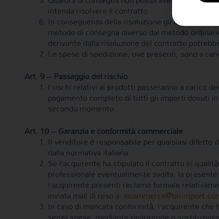
Qualora la consegna non possa avere luogo per ca
intenda risolvere il contratto.
In conseguenza della risoluzione gli importi sarann
metodo di consegna diverso dal metodo ordinario of
derivante dalla risoluzione del contratto potrebbe
Le spese di spedizione, ove presenti, sono a car
Art. 9 – Passaggio del rischio
I rischi relativi ai prodotti passeranno a carico 
pagamento completo di tutti gli importi dovuti in
secondo momento.
Art. 10 – Garanzia e conformità commerciale
Il venditore è responsabile per qualsiasi difetto de
dalla normativa italiana.
Se l’acquirente ha stipulato il contratto in qualit
professionale eventualmente svolta, la presente ga
l’acquirente presenti reclamo formale relativament
inviata mail di reso a:
ecommerce@birimport.com
In caso di mancata conformità, l’acquirente che ha
senza spese, mediante riparazione o sostituzione,