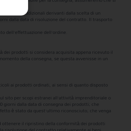
’ordine è disponibile per la consegna, assumeremo che si
uali costi addizionali derivanti dalla scelta di un
ni dalla data di risoluzione del contratto. Il trasporto
o dell’effettuazione dell’ordine.
à dei prodotti si considera acquisita appena ricevuto il
al momento della consegna, se questa avvenisse in un
ticoli ai prodotti ordinati, ai sensi di quanto disposto
l sito per scopi estranei all’attività imprenditoriale o
0 giorni dalla data di consegna dei prodotti; che
difetto è stato da quest’ultimo riconosciuto; che venga
 ottenere il ripristino della conformità dei prodotti
a risoluzione del contratto relativamente ai beni