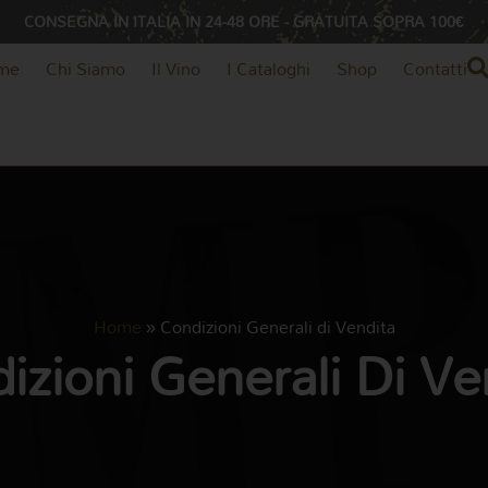
CONSEGNA IN ITALIA IN 24-48 ORE - GRATUITA SOPRA 100€
me
Chi Siamo
Il Vino
I Cataloghi
Shop
Contatti
Home
»
Condizioni Generali di Vendita
izioni Generali Di Ve