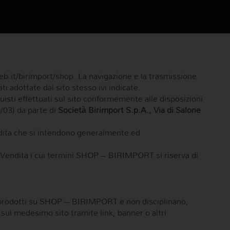
.it/birimport/shop. La navigazione e la trasmissione
i adottate dal sito stesso ivi indicate.
uisti effettuati sul sito conformemente alle disposizioni
0/03) da parte di
Società Birimport S.p.A., Via di Salone
endita che si intendono generalmente ed
di Vendita i cui termini SHOP – BIRIMPORT si riserva di
o di prodotti su SHOP – BIRIMPORT e non disciplinano,
i sul medesimo sito tramite link, banner o altri