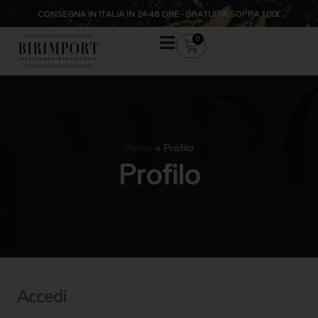
Vai
CONSEGNA IN ITALIA IN 24-48 ORE - GRATUITA SOPRA 100€
al
contenuto
CARRELLO
0
Home
»
Profilo
Profilo
Accedi
Richiesto
Richiesto
Richiesto
Richiesto