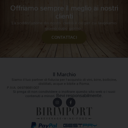
Offriamo sempre il meglio ai nostri
clienti
La soddisfazione dei nostri clienti è ciò per cui lavoriamo
giorno dopo giorno.
CONTATTACI
Il Marchio
Siamo il
tuo partner di fiducia
per l’acquisto di vini, birre, bollicine,
distillati, acque e bibite a Roma.
P.IVA: 04978681007
Si prega di non condividere o inoltrare questo sito web o i suoi
Bevi responsabilmente.
contenuti a minori.
I
F
n
a
s
c
t
e
a
b
g
o
r
o
a
k