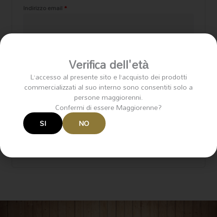
Indirizzo email
*
Password
*
Verifica dell'età
L’accesso al presente sito e l’acquisto dei prodotti
commercializzati al suo interno sono consentiti solo a
persone maggiorenni.
I tuoi dati personali verranno utilizzati per supportare la
Confermi di essere Maggiorenne?
tua esperienza su questo sito web, per gestire
l'accesso al tuo account e per altri scopi descritti nella
SI
NO
nostra
privacy policy
.
REGISTRATI