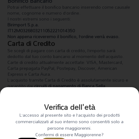
Bonifico Bancario
Potrai effettuare il bonifico bancario inserendo come causale
nome, cognome e numero d’ordine.
I nostri estremi sono i seguenti:
Birimport S.p.a.
IT12M0326803211052221014350
Non appena riceveremo il bonifico, l’ordine verrà evaso.
Carta di Credito
Se scegli di pagare con carta di credito, l’importo sarà
dedotto dal tuo conto bancario al momento dell’acquisto.
Carte di credito attualmente accettate: VISA, Mastercard,
Carta prepagata PayPal, Postepay, Discover, American
Express e Carta Aura.
L’acquisto tramite Carta di Credito è assolutamente sicuro e
garantito dai
circuiti di pagamento di Banca Sella
.
Paypal
Se scegli di pagare tramite Paypal, puoi usare il tuo account
Verifica dell'età
Paypal o pagare con carta di credito tramite il circuito Paypal.
L’accesso al presente sito e l’acquisto dei prodotti
commercializzati al suo interno sono consentiti solo a
persone maggiorenni.
Confermi di essere Maggiorenne?