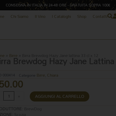
CONSEGNA IN ITALIA IN 24-48 ORE - GRATUITA SOPRA 100€
me
Chi Siamo
Il Vino
I Cataloghi
Shop
Contatti
me
»
Birre
»
Birra Brewdog Hazy Jane lattina 33 cl x 12
irra Brewdog Hazy Jane Lattina
Birre
Chiara
D
000414
Categorie
,
50.00
ra
+
AGGIUNGI AL CARRELLO
ewdog
zy
ODUTTORE:
BrewDog
ne
ZIONE:
Scozia
tina