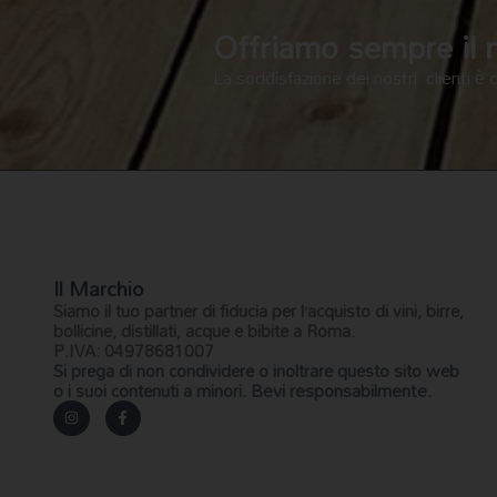
Offriamo sempre il me
La soddisfazione dei nostri clienti è 
Il Marchio
Siamo il
tuo partner di fiducia
per l’acquisto di vini, birre,
bollicine, distillati, acque e bibite a Roma.
P.IVA: 04978681007
Si prega di non condividere o inoltrare questo sito web
Bevi responsabilmente.
o i suoi contenuti a minori.
I
F
n
a
s
c
t
e
a
b
g
o
r
o