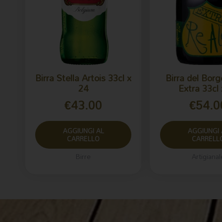
Birra Stella Artois 33cl x
Birra del Bor
24
Extra 33cl 
€
43.00
€
54.0
AGGIUNGI AL
AGGIUNGI 
CARRELLO
CARRELL
Birre
Artigianal