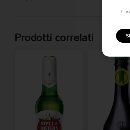
L’ac
Prodotti correlati
S