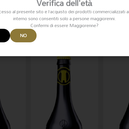
Verifica dell'età
cesso al presente sito e l’acquisto dei prodotti commercializzati a
interno sono consentiti solo a persone maggiorenni.
Confermi di essere Maggiorenne?
I
NO