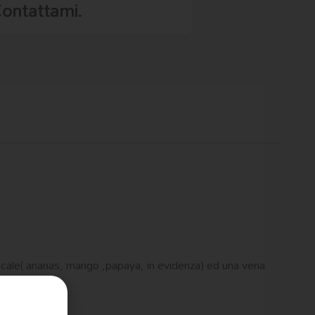
Contattami.
opicale( ananas, mango ,papaya, in evidenza) ed una vena