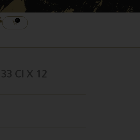
0
CARRELLO
 33 Cl X 12