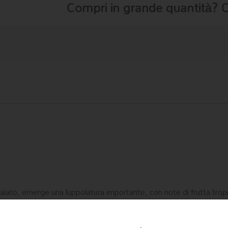
Compri in grande quantità? 
 palato, emerge una luppolatura importante, con note di frutta tr