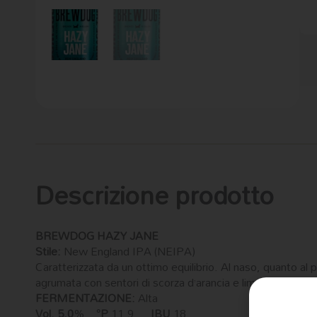
Descrizione prodotto
BREWDOG HAZY JANE
Stile:
New England IPA (NEIPA)
Caratterizzata da un ottimo equilibrio. Al naso, quanto al
agrumata con sentori di scorza d’arancia e limone.
FERMENTAZIONE:
Alta
Vol. 5,0
%
°P
11,9
IBU
18