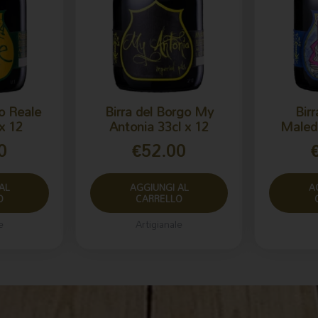
go Reale
Birra del Borgo My
Birr
x 12
Antonia 33cl x 12
Malede
0
€
52.00
AL
AGGIUNGI AL
A
O
CARRELLO
e
Artigianale