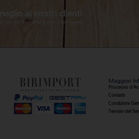
glio ai nostri clienti
ciò per cui lavoriamo giorno dopo giorno.
Maggiori In
Processo d'Ac
Contatti
Condizioni Gene
Termini del Ser