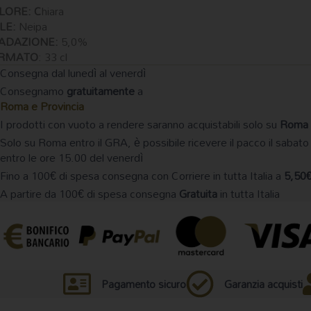
LORE: C
hiara
ILE:
Neipa
ADAZIONE:
5,0%
RMATO
: 33 cl
ntità
Consegna dal lunedì al venerdì
Consegnamo
gratuitamente
a
Roma e Provincia
I prodotti con vuoto a rendere saranno acquistabili solo su
Roma 
Solo su Roma entro il GRA, è possibile ricevere il pacco il sabato
entro le ore 15.00 del venerdì
Fino a 100€ di spesa consegna con Corriere in tutta Italia a
5,50
A partire da 100€ di spesa consegna
Gratuita
in tutta Italia
Pagamento sicuro
Garanzia acquisti