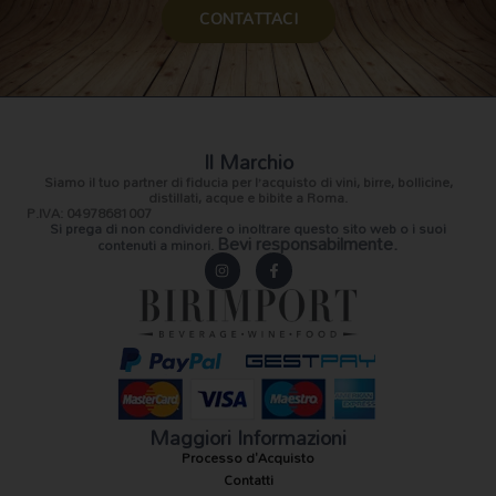
CONTATTACI
Il Marchio
Siamo il
tuo partner di fiducia
per l’acquisto di vini, birre, bollicine,
distillati, acque e bibite a Roma.
P.IVA: 04978681007
Si prega di non condividere o inoltrare questo sito web o i suoi
Bevi responsabilmente.
contenuti a minori.
I
F
n
a
s
c
t
e
a
b
g
o
r
o
a
k
m
-
f
Maggiori Informazioni
Processo d'Acquisto
Contatti