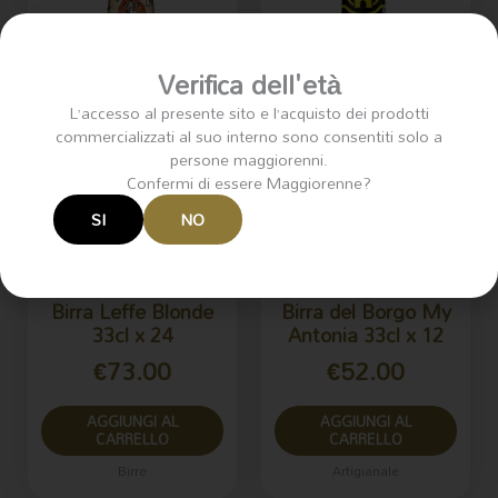
Verifica dell'età
L’accesso al presente sito e l’acquisto dei prodotti
commercializzati al suo interno sono consentiti solo a
persone maggiorenni.
Confermi di essere Maggiorenne?
SI
NO
Birra Leffe Blonde
Birra del Borgo My
33cl x 24
Antonia 33cl x 12
€
73.00
€
52.00
AGGIUNGI AL
AGGIUNGI AL
CARRELLO
CARRELLO
Birre
Artigianale