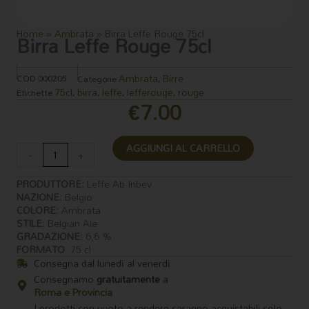
Home
»
Ambrata
»
Birra Leffe Rouge 75cl
Birra Leffe Rouge 75cl
Ambrata
Birre
COD
000205
Categorie
,
75cl
birra
leffe
lefferouge
rouge
Etichette
,
,
,
,
€
7.00
Birra
AGGIUNGI AL CARRELLO
Leffe
-
+
Rouge
75cl
PRODUTTORE:
Leffe Ab Inbev
quantità
NAZIONE:
Belgio
COLORE:
Ambrata
STILE:
Belgian Ale
GRADAZIONE:
6,6 %
FORMATO
: 75 cl
Consegna dal lunedì al venerdì
Consegnamo
gratuitamente
a
Roma e Provincia
I prodotti con vuoto a rendere saranno acquistabili solo