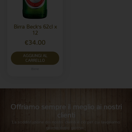
Birra Beck’s 62cl x
12
€
34.00
AGGIUNGI AL
CARRELLO
Birre
Offriamo sempre il meglio ai nostri
clienti
La soddisfazione dei nostri clienti è ciò per cui lavoriamo
giorno dopo giorno.