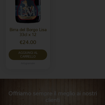
Birra del Borgo Lisa
33cl x 12
€
24.00
AGGIUNGI AL
CARRELLO
Artigianale
Offriamo sempre il meglio ai nostri
clienti