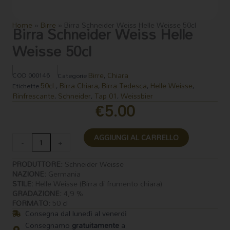
Home
»
Birre
»
Birra Schneider Weiss Helle Weisse 50cl
Birra Schneider Weiss Helle
Weisse 50cl
Birre
Chiara
COD
000146
Categorie
,
50cl.
Birra Chiara
Birra Tedesca
Helle Weisse
Etichette
,
,
,
,
Rinfrescante
Schneider
Tap 01
Weissbier
,
,
,
€
5.00
Birra
AGGIUNGI AL CARRELLO
Schneider
-
+
Weiss
Helle
PRODUTTORE:
Schneider Weisse
Weisse
NAZIONE:
Germania
STILE:
Helle Weisse (Birra di frumento chiara)
50cl
GRADAZIONE:
4,9 %
quantità
FORMATO:
50 cl
Consegna dal lunedì al venerdì
Consegnamo
gratuitamente
a