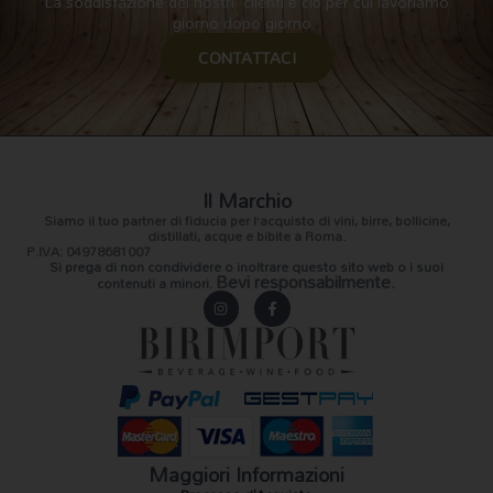
La soddisfazione dei nostri clienti è ciò per cui lavoriamo
giorno dopo giorno.
CONTATTACI
Il Marchio
Siamo il
tuo partner di fiducia
per l’acquisto di vini, birre, bollicine,
distillati, acque e bibite a Roma.
P.IVA: 04978681007
Si prega di non condividere o inoltrare questo sito web o i suoi
Bevi responsabilmente.
contenuti a minori.
I
F
n
a
s
c
t
e
a
b
g
o
r
o
a
k
m
-
f
Maggiori Informazioni