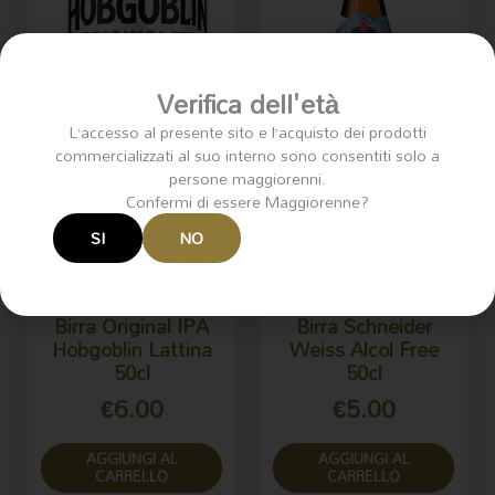
Verifica dell'età
L’accesso al presente sito e l’acquisto dei prodotti
commercializzati al suo interno sono consentiti solo a
persone maggiorenni.
Confermi di essere Maggiorenne?
SI
NO
Birra Original IPA
Birra Schneider
Hobgoblin Lattina
Weiss Alcol Free
50cl
50cl
€
6.00
€
5.00
AGGIUNGI AL
AGGIUNGI AL
CARRELLO
CARRELLO