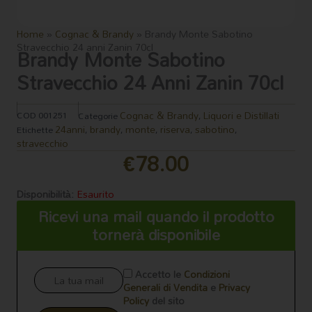
Home
»
Cognac & Brandy
»
Brandy Monte Sabotino
Stravecchio 24 anni Zanin 70cl
Brandy Monte Sabotino
Stravecchio 24 Anni Zanin 70cl
Cognac & Brandy
Liquori e Distillati
COD
001251
Categorie
,
24anni
brandy
monte
riserva
sabotino
Etichette
,
,
,
,
,
stravecchio
€
78.00
Disponibilità:
Esaurito
Ricevi una mail quando il prodotto
tornerà disponibile
Accetto le
Condizioni
Generali di Vendita
e
Privacy
Policy
del sito