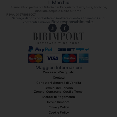
Il Marchio
Siamo il
tuo partner di fiducia
per l’acquisto di vini, birre, bollicine,
distillati, acque e bibite a Roma.
P.IVA: 04978681007
Si prega di non condividere o inoltrare questo sito web o i suoi
Bevi responsabilmente.
contenuti a minori.
I
F
n
a
s
c
t
e
a
b
g
o
r
o
a
k
m
-
f
Maggiori Informazioni
Processo d'Acquisto
Contatti
Condizioni Generali di Vendita
Termini del Servizio
Zone di Consegna, Costi e Tempi
Metodi di Pagamento
Resi e Rimborsi
Privacy Policy
Cookie Policy