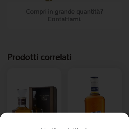
Compri in grande quantità?
Contattami.
Prodotti correlati