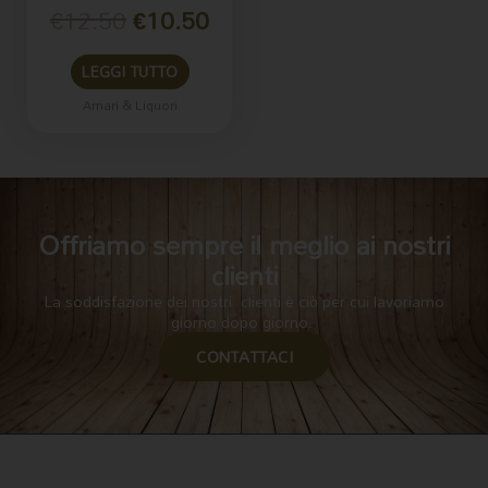
€
12.50
€
10.50
LEGGI TUTTO
Amari & Liquori
Offriamo sempre il meglio ai nostri
clienti
La soddisfazione dei nostri clienti è ciò per cui lavoriamo
giorno dopo giorno.
CONTATTACI