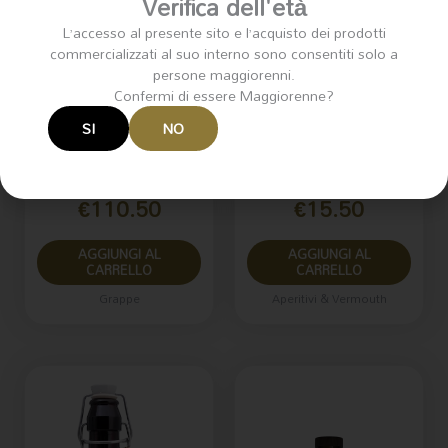
Verifica dell'età
L’accesso al presente sito e l’acquisto dei prodotti
commercializzati al suo interno sono consentiti solo a
persone maggiorenni.
Confermi di essere Maggiorenne?
SI
NO
Grappa Berta ‘Solo
Keglevich Klamour
per Gian’ 70cl
1l
€
110.50
€
15.50
AGGIUNGI AL
AGGIUNGI AL
CARRELLO
CARRELLO
Grappe
Aperitivi & Vermouth