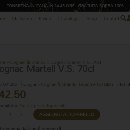
CONSEGNA IN ITALIA IN 24-48 ORE - GRATUITA SOPRA 100€
me
Chi Siamo
Il Vino
I Cataloghi
Shop
Contatti
me
»
Cognac & Brandy
»
Cognac Martell V.S. 70cl
ognac Martell V.S. 70cl
Cognac & Brandy
Liquori e Distillati
D
001266
Categorie
,
Etiche
42.50
gnac
ponibilità:
Solo 2 pezzi disponibili
tell
+
AGGIUNGI AL CARRELLO
.
l
Consegna dal lunedì al venerdì
ntità