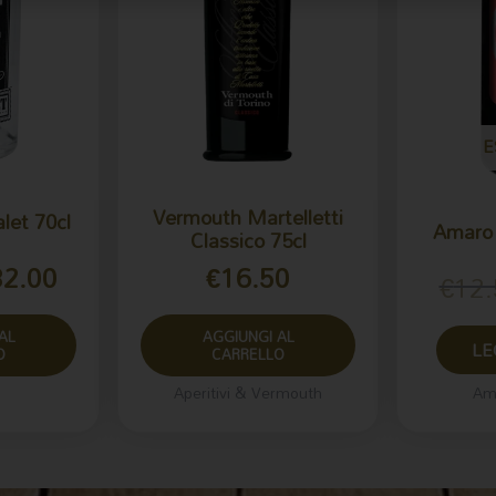
E
Vermouth Martelletti
let 70cl
Amaro 
Classico 75cl
32.00
€
16.50
€
12.
AL
AGGIUNGI AL
LE
O
CARRELLO
Aperitivi & Vermouth
Ama