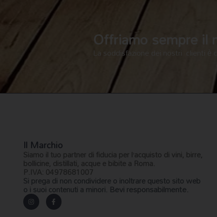
Offriamo sempre il me
La soddisfazione dei nostri clienti è 
Il Marchio
Siamo il
tuo partner di fiducia
per l’acquisto di vini, birre,
bollicine, distillati, acque e bibite a Roma.
P.IVA: 04978681007
Si prega di non condividere o inoltrare questo sito web
Bevi responsabilmente.
o i suoi contenuti a minori.
I
F
n
a
s
c
t
e