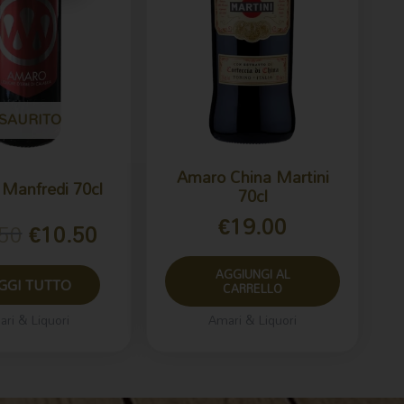
SAURITO
Amaro China Martini
Manfredi 70cl
70cl
€
19.00
50
€
10.50
AGGIUNGI AL
GGI TUTTO
CARRELLO
ri & Liquori
Amari & Liquori