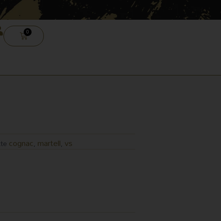
0
CARRELLO
cognac
martell
vs
tte
,
,