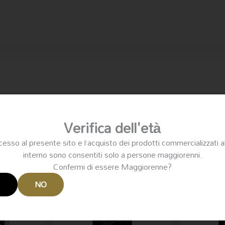
Il
Verifica dell'età
ezzo
prezzo
iginale
attuale
cesso al presente sito e l’acquisto dei prodotti commercializzati a
a:
è:
interno sono consentiti solo a persone maggiorenni.
4.50.
€32.00.
Confermi di essere Maggiorenne?
I
NO