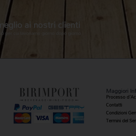
glio ai nostri clienti
ciò per cui lavoriamo giorno dopo giorno.
Maggiori In
Processo d'Ac
Contatti
Condizioni Gene
Termini del Ser