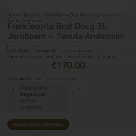
Home
»
Bollicine
»
Franciacorta Brut Docg 3L jeroboam –
Tenuta Ambrosini
Franciacorta Brut Docg 3L
Jeroboam – Tenuta Ambrosini
Bollicine
Franciacorta
COD
002203
Categorie
,
ambrosini
brut
franciacorta
jeroboam
tenuta
Etichette
,
,
,
,
€
170.00
Franciacorta
Disponibilità:
Solo 1 pezzi disponibili
Brut
Confezione
+
-
Docg
Regalo per
3L
questo
jeroboam
prodotto
-
Tenuta
Ambrosini
AGGIUNGI AL CARRELLO
quantità