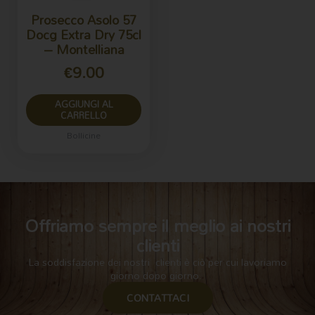
Prosecco Asolo 57
Docg Extra Dry 75cl
– Montelliana
€
9.00
AGGIUNGI AL
CARRELLO
Bollicine
Offriamo sempre il meglio ai nostri
clienti
La soddisfazione dei nostri clienti è ciò per cui lavoriamo
giorno dopo giorno.
CONTATTACI