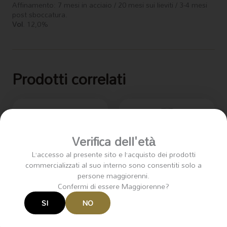
Affinamento: 7 mesi in acciaio / 20 mesi sui lieviti / 3-4 mesi
post sboccatura.
Vol
. 12,0%
Prodotti correlati
Verifica dell'età
L’accesso al presente sito e l’acquisto dei prodotti
commercializzati al suo interno sono consentiti solo a
persone maggiorenni.
Confermi di essere Maggiorenne?
SI
NO