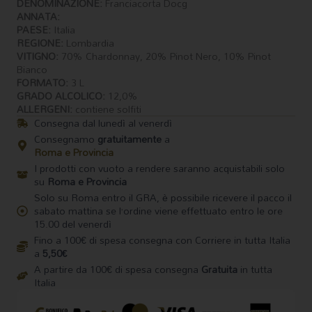
DENOMINAZIONE:
Franciacorta Docg
ANNATA:
PAESE:
Italia
REGIONE:
Lombardia
VITIGNO:
70% Chardonnay, 20% Pinot Nero, 10% Pinot
Bianco
FORMATO:
3 L
GRADO ALCOLICO:
12,0%
ALLERGENI:
contiene solfiti
Consegna dal lunedì al venerdì
Consegnamo
gratuitamente
a
Roma e Provincia
I prodotti con vuoto a rendere saranno acquistabili solo
su
Roma e Provincia
Solo su Roma entro il GRA, è possibile ricevere il pacco il
sabato mattina se l’ordine viene effettuato entro le ore
15.00 del venerdì
Fino a 100€ di spesa consegna con Corriere in tutta Italia
a
5,50€
A partire da 100€ di spesa consegna
Gratuita
in tutta
Italia