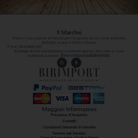
Il Marchio
Siamo il
tuo partner di fiducia
per l’acquisto di vini, birre, bollicine,
distillati, acque e bibite a Roma.
P.IVA: 04978681007
Si prega di non condividere o inoltrare questo sito web o i suoi
Bevi responsabilmente.
contenuti a minori.
I
F
n
a
s
c
t
e
a
b
g
o
r
o
a
k
m
-
f
Maggiori Informazioni
Processo d'Acquisto
Contatti
Condizioni Generali di Vendita
Termini del Servizio
Zone di Consegna, Costi e Tempi