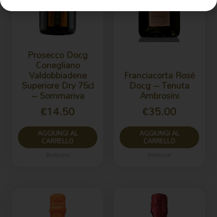
Prosecco Docg
Conegliano
Valdobbiadene
Franciacorta Rosé
Superiore Dry 75cl
Docg – Tenuta
– Sommariva
Ambrosini
€
14.50
€
35.00
AGGIUNGI AL
AGGIUNGI AL
CARRELLO
CARRELLO
Bollicine
Bollicine