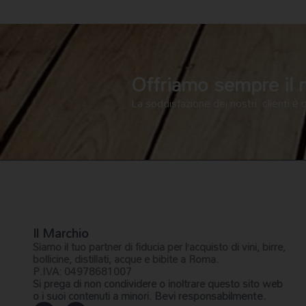
Offriamo sempre il me
La soddisfazione dei nostri clienti è 
Il Marchio
Siamo il
tuo partner di fiducia
per l’acquisto di vini, birre,
bollicine, distillati, acque e bibite a Roma.
P.IVA: 04978681007
Si prega di non condividere o inoltrare questo sito web
Bevi responsabilmente.
o i suoi contenuti a minori.
I
F