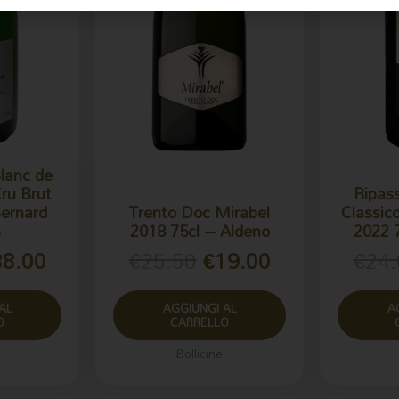
lanc de
ru Brut
Ripass
Bernard
Trento Doc Mirabel
Classic
s
2018 75cl – Aldeno
2022 7
38.00
€
25.50
€
19.00
€
24.
AL
AGGIUNGI AL
A
O
CARRELLO
Bollicine