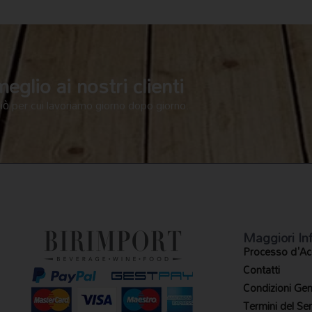
glio ai nostri clienti
ciò per cui lavoriamo giorno dopo giorno.
Maggiori In
Processo d'Ac
Contatti
Condizioni Gene
Termini del Ser