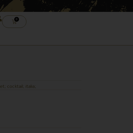
0
CARRELLO
et; cocktail; italia;