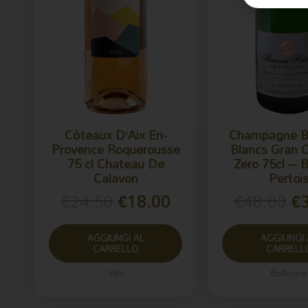
Còteaux D’Aix En-
Champagne B
Provence Roquerousse
Blancs Gran C
75 cl Chateau De
Zero 75cl – 
Calavon
Pertoi
€
24.50
€
18.00
€
48.00
€
AGGIUNGI AL
AGGIUNGI 
CARRELLO
CARRELL
Vini
Bollicine