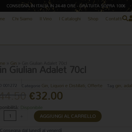
CONSEGNA IN ITALIA IN 24-48 ORE - GRATUITA SOPRA 100€
me
Chi Siamo
Il Vino
I Cataloghi
Shop
Contatti
me
»
Gin
»
Gin Giulian Adalet 70cl
in Giulian Adalet 70cl
Gin
Liquori e Distillati
Offerte
gin; adal
D
001272
Categorie
,
,
Tag
Il
Il
44.50
€
32.00
prezzo
prezzo
n
ponibilità:
Disponibile
lian
originale
attuale
+
AGGIUNGI AL CARRELLO
alet
l
Consegna dal lunedì al venerdì
ntità