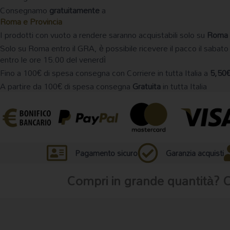
era:
è:
Consegnamo
gratuitamente
a
€44.50.
€32.00.
Roma e Provincia
I prodotti con vuoto a rendere saranno acquistabili solo su
Roma 
Solo su Roma entro il GRA, è possibile ricevere il pacco il sabato
entro le ore 15.00 del venerdì
Fino a 100€ di spesa consegna con Corriere in tutta Italia a
5,50
A partire da 100€ di spesa consegna
Gratuita
in tutta Italia
Pagamento sicuro
Garanzia acquisti
Compri in grande quantità? 