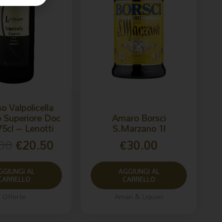
o Valpolicella
o Superiore Doc
Amaro Borsci
5cl – Lenotti
S.Marzano 1l
00
€
20.50
€
30.00
GGIUNGI AL
AGGIUNGI AL
CARRELLO
CARRELLO
Offerte
Amari & Liquori