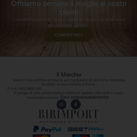
Offriamo sempre il meglio ai nostri
clienti
La soddisfazione dei nostri clienti è ciò per cui lavoriamo
giorno dopo giorno.
CONTATTACI
Il Marchio
Siamo il
tuo partner di fiducia
per l’acquisto di vini, birre, bollicine,
distillati, acque e bibite a Roma.
P.IVA: 04978681007
Si prega di non condividere o inoltrare questo sito web o i suoi
Bevi responsabilmente.
contenuti a minori.
I
F
n
a
s
c
t
e
a
b
g
o
r
o
a
k
m
-
f