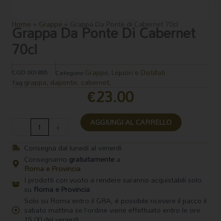
Home
»
Grappe
»
Grappa Da Ponte di Cabernet 70cl
Grappa Da Ponte Di Cabernet
70cl
Grappe
Liquori e Distillati
COD
001865
Categorie
,
grappa; daponte; cabernet;
Tag
€
23.00
Grappa
AGGIUNGI AL CARRELLO
Da
-
+
Ponte
di
Consegna dal lunedì al venerdì
Cabernet
Consegnamo
gratuitamente
a
70cl
Roma e Provincia
quantità
I prodotti con vuoto a rendere saranno acquistabili solo
su
Roma e Provincia
Solo su Roma entro il GRA, è possibile ricevere il pacco il
sabato mattina se l’ordine viene effettuato entro le ore
15.00 del venerdì