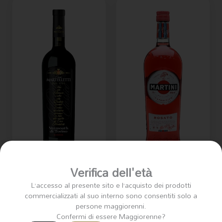
Verifica dell'età
Vermouth
Martelletti Classico
Vermouth Martini
L’accesso al presente sito e l’acquisto dei prodotti
75cl
Rosato 1l
commercializzati al suo interno sono consentiti solo a
persone maggiorenni.
€
16.50
€
14.50
Confermi di essere Maggiorenne?