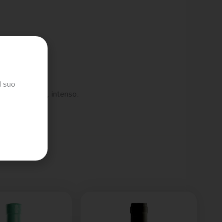
l suo
bido, fragrante, intenso.