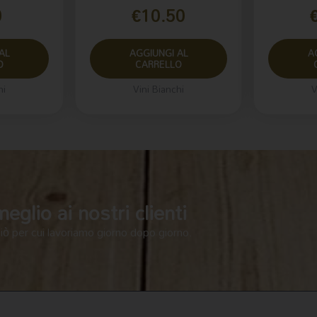
0
€
10.50
AL
AGGIUNGI AL
A
O
CARRELLO
hi
Vini Bianchi
V
glio ai nostri clienti
ciò per cui lavoriamo giorno dopo giorno.