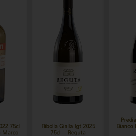
Predia
022 75cl
Ribolla Gialla Igt 2025
Bianco 
n Marco
75cl – Reguta