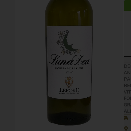
DE
AN
PA
RE
VI
FO
GR
AL