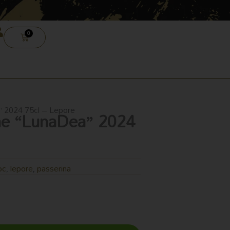
0
CARRELLO
” 2024 75cl – Lepore
gne “LunaDea” 2024
oc
lepore
passerina
,
,