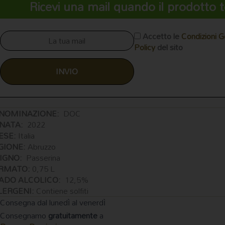
Ricevi una mail quando il prodotto t
Accetto le
Condizioni G
Policy
del sito
NOMINAZIONE:
DOC
NATA:
2022
ESE:
Italia
GIONE:
Abruzzo
TIGNO:
Passerina
RMATO:
0,75 L
ADO ALCOLICO:
12,5%
LERGENI:
Contiene solfiti
Consegna dal lunedì al venerdì
Consegnamo
gratuitamente
a