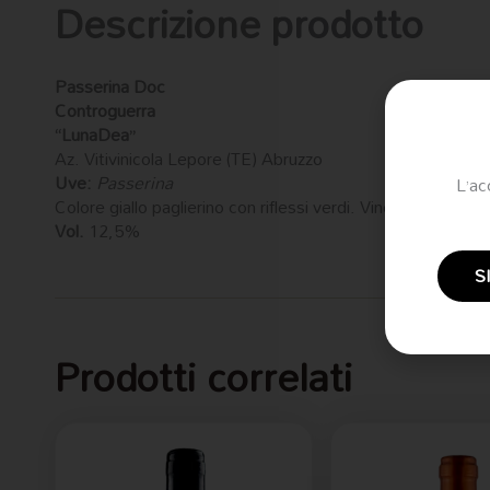
Descrizione prodotto
Passerina Doc
Controguerra
“LunaDea”
Az. Vitivinicola Lepore (TE) Abruzzo
Uve:
Passerina
L’ac
Colore giallo paglierino con riflessi verdi. Vino di notevol
Vol.
12,5%
S
Prodotti correlati