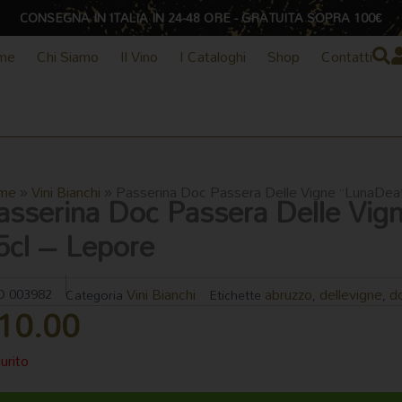
CONSEGNA IN ITALIA IN 24-48 ORE - GRATUITA SOPRA 100€
me
Chi Siamo
Il Vino
I Cataloghi
Shop
Contatti
me
»
Vini Bianchi
»
Passerina Doc Passera Delle Vigne “LunaDea
asserina Doc Passera Delle Vi
5cl – Lepore
Vini Bianchi
abruzzo
dellevigne
d
D
003982
Categoria
Etichette
,
,
10.00
urito