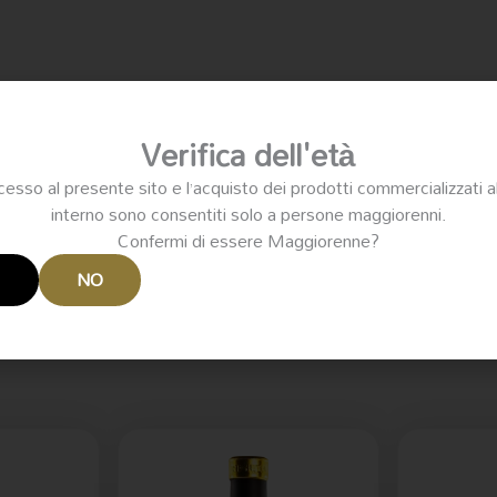
Verifica dell'età
cesso al presente sito e l’acquisto dei prodotti commercializzati a
e carattere floreale. Gusto secco con ottima acidità, di corpo, mor
interno sono consentiti solo a persone maggiorenni.
Confermi di essere Maggiorenne?
I
NO