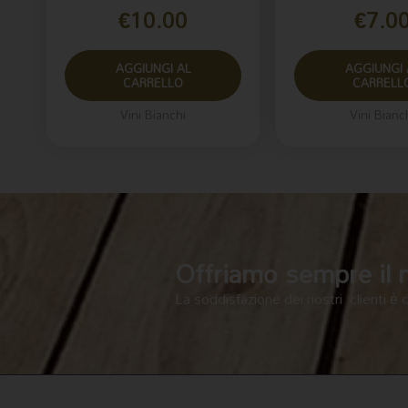
€
10.00
€
7.0
AGGIUNGI AL
AGGIUNGI 
CARRELLO
CARRELL
Vini Bianchi
Vini Bianc
Offriamo sempre il me
La soddisfazione dei nostri clienti è 