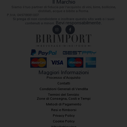
Il Marchio
Siamo il
tuo partner di fiducia
per l’acquisto di vini, birre, bollicine,
distillati, acque e bibite a Roma.
P.IVA: 04978681007
Si prega di non condividere o inoltrare questo sito web o i suoi
Bevi responsabilmente.
contenuti a minori.
I
F
n
a
s
c
t
e
a
b
g
o
r
o
a
k
m
-
f
Maggiori Informazioni
Processo d'Acquisto
Contatti
Condizioni Generali di Vendita
Termini del Servizio
Zone di Consegna, Costi e Tempi
Metodi di Pagamento
Resi e Rimborsi
Privacy Policy
Cookie Policy
Whistleblowing