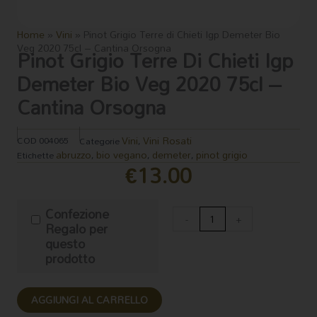
Home
»
Vini
»
Pinot Grigio Terre di Chieti Igp Demeter Bio
Veg 2020 75cl – Cantina Orsogna
Pinot Grigio Terre Di Chieti Igp
Demeter Bio Veg 2020 75cl –
Cantina Orsogna
Vini
Vini Rosati
COD
004065
Categorie
,
abruzzo
bio vegano
demeter
pinot grigio
Etichette
,
,
,
€
13.00
Pinot
Confezione
Grigio
-
+
Regalo per
Terre
questo
di
prodotto
Chieti
Igp
Demeter
AGGIUNGI AL CARRELLO
Bio