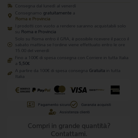
Veg
Consegna dal lunedì al venerdì
2020
Consegnamo
gratuitamente
a
75cl
Roma e Provincia
-
I prodotti con vuoto a rendere saranno acquistabili solo
Cantina
su
Roma e Provincia
Orsogna
Solo su Roma entro il GRA, è possibile ricevere il pacco il
quantità
sabato mattina se l’ordine viene effettuato entro le ore
15.00 del venerdì
Fino a 100€ di spesa consegna con Corriere in tutta Italia
a
5,50€
A partire da 100€ di spesa consegna
Gratuita
in tutta
Italia
Pagamento sicuro
Garanzia acquisti
Assistenza clienti
Compri in grande quantità?
Contattami.