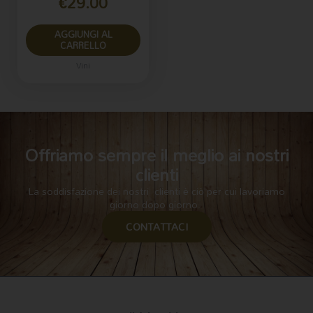
€
29.00
AGGIUNGI AL
CARRELLO
Vini
Offriamo sempre il meglio ai nostri
clienti
La soddisfazione dei nostri clienti è ciò per cui lavoriamo
giorno dopo giorno.
CONTATTACI