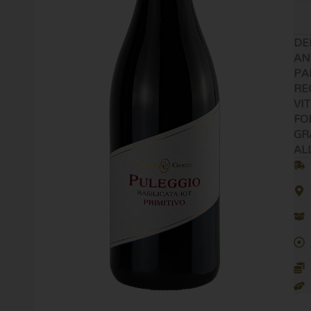
DE
AN
PA
RE
VI
FO
GR
AL