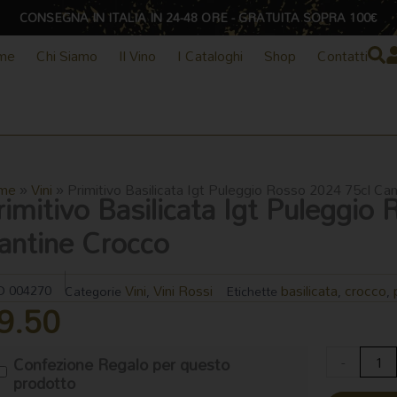
CONSEGNA IN ITALIA IN 24-48 ORE - GRATUITA SOPRA 100€
me
Chi Siamo
Il Vino
I Cataloghi
Shop
Contatti
me
»
Vini
»
Primitivo Basilicata Igt Puleggio Rosso 2024 75cl Ca
rimitivo Basilicata Igt Puleggio
antine Crocco
Vini
Vini Rossi
basilicata
crocco
D
004270
Categorie
,
Etichette
,
,
9.50
Primitivo
-
Confezione Regalo per questo
Basilicata
prodotto
Igt