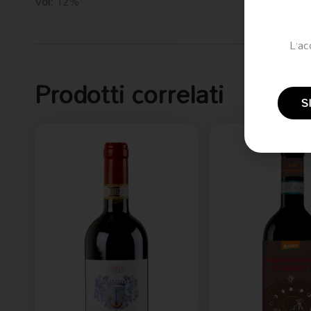
Vol:
12%
L’ac
Prodotti correlati
S