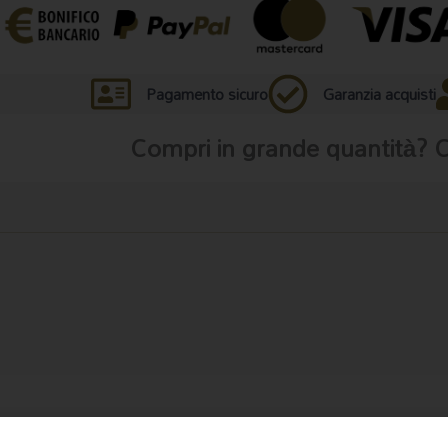
Pagamento sicuro
Garanzia acquisti
Compri in grande quantità? 