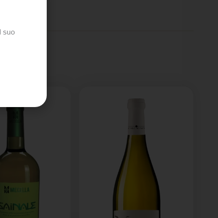
l suo