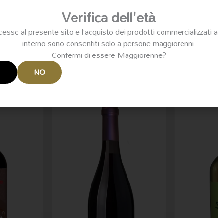
Verifica dell'età
cesso al presente sito e l’acquisto dei prodotti commercializzati a
interno sono consentiti solo a persone maggiorenni.
Confermi di essere Maggiorenne?
I
NO