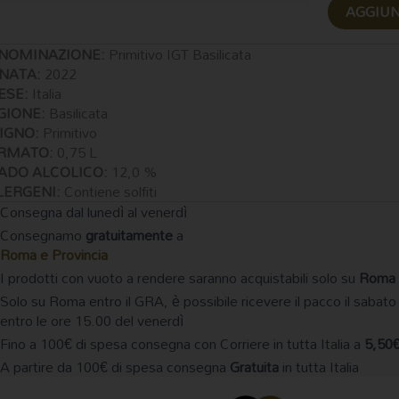
Puleggio
AGGIUN
Rosso
2024
NOMINAZIONE:
Primitivo IGT Basilicata
75cl
NATA:
2022
Cantine
ESE:
Italia
Crocco
GIONE:
Basilicata
quantità
TIGNO:
Primitivo
RMATO:
0,75 L
ADO ALCOLICO:
12,0 %
LERGENI:
Contiene solfiti
Consegna dal lunedì al venerdì
Consegnamo
gratuitamente
a
Roma e Provincia
I prodotti con vuoto a rendere saranno acquistabili solo su
Roma 
Solo su Roma entro il GRA, è possibile ricevere il pacco il sabato
entro le ore 15.00 del venerdì
Fino a 100€ di spesa consegna con Corriere in tutta Italia a
5,50
A partire da 100€ di spesa consegna
Gratuita
in tutta Italia