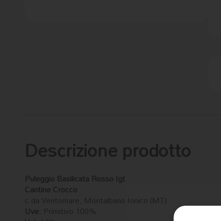
Descrizione prodotto
Puleggio Basilicata Rosso Igt
Cantine Crocco
c.da Ventomare, Montalbano Ionico (MT)
Uve:
Primitivo 100%