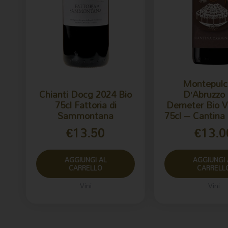
Montepulc
Chianti Docg 2024 Bio
D’Abruzzo
75cl Fattoria di
Demeter Bio V
Sammontana
75cl – Cantina
€
13.50
€
13.0
AGGIUNGI AL
AGGIUNGI 
CARRELLO
CARRELL
Vini
Vini