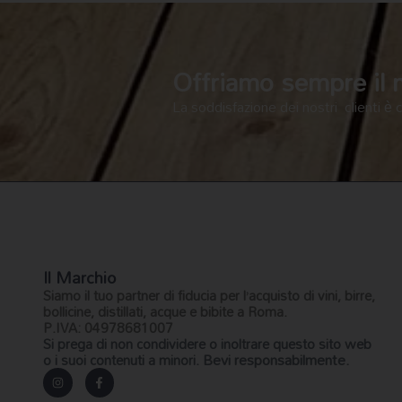
Offriamo sempre il me
La soddisfazione dei nostri clienti è 
Il Marchio
Siamo il
tuo partner di fiducia
per l’acquisto di vini, birre,
bollicine, distillati, acque e bibite a Roma.
P.IVA: 04978681007
Si prega di non condividere o inoltrare questo sito web
Bevi responsabilmente.
o i suoi contenuti a minori.
I
F
n
a
s
c