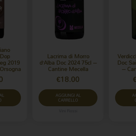
iano
 Dop
Lacrima di Morro
Verdicc
eg 2019
d’Alba Doc 2024 75cl –
Doc Sai
 Orsogna
Cantine Mecella
– Can
0
€
18.00
AL
AGGIUNGI AL
A
O
CARRELLO
Vini Rossi