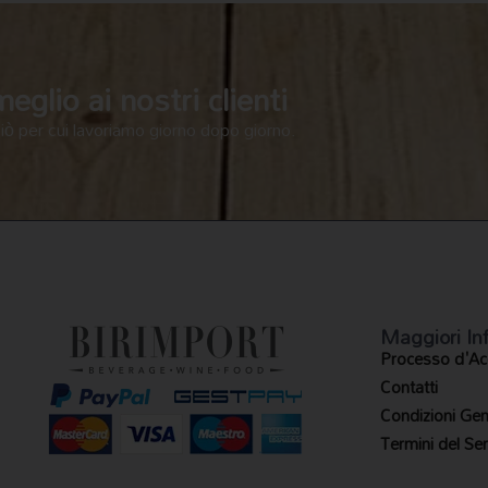
glio ai nostri clienti
ciò per cui lavoriamo giorno dopo giorno.
Maggiori In
Processo d'Ac
Contatti
Condizioni Gene
Termini del Ser