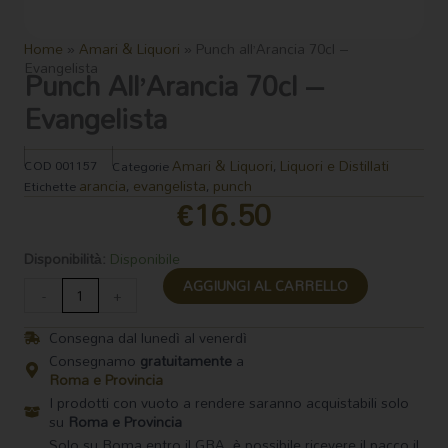
Home
»
Amari & Liquori
»
Punch all’Arancia 70cl –
Evangelista
Punch All’Arancia 70cl –
Evangelista
Amari & Liquori
Liquori e Distillati
COD
001157
Categorie
,
arancia
evangelista
punch
Etichette
,
,
€
16.50
Punch
Disponibilità:
Disponibile
all'Arancia
AGGIUNGI AL CARRELLO
70cl
-
+
-
Evangelista
Consegna dal lunedì al venerdì
quantità
Consegnamo
gratuitamente
a
Roma e Provincia
I prodotti con vuoto a rendere saranno acquistabili solo
su
Roma e Provincia
Solo su Roma entro il GRA, è possibile ricevere il pacco il