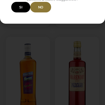
SI
NO
AGGIUNGI AL
AGGIUNGI AL
CARRELLO
CARRELLO
Aperitivi & Vermouth
Aperitivi & Vermouth