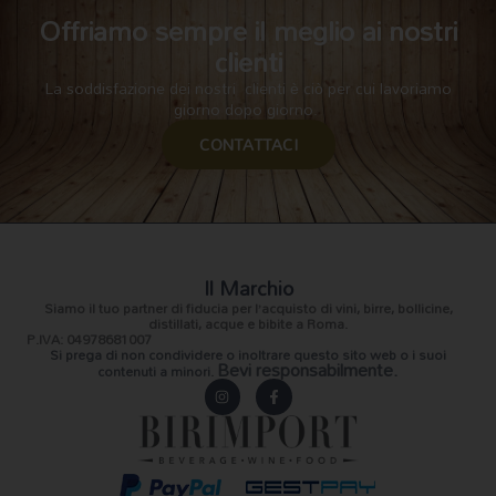
Offriamo sempre il meglio ai nostri
clienti
La soddisfazione dei nostri clienti è ciò per cui lavoriamo
giorno dopo giorno.
CONTATTACI
Il Marchio
Siamo il
tuo partner di fiducia
per l’acquisto di vini, birre, bollicine,
distillati, acque e bibite a Roma.
P.IVA: 04978681007
Si prega di non condividere o inoltrare questo sito web o i suoi
Bevi responsabilmente.
contenuti a minori.
I
F
n
a
s
c
t
e
a
b
g
o
r
o
a
k