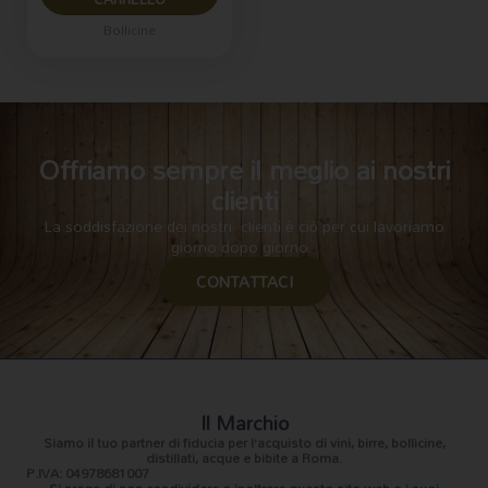
Bollicine
Offriamo sempre il meglio ai nostri
clienti
La soddisfazione dei nostri clienti è ciò per cui lavoriamo
giorno dopo giorno.
CONTATTACI
Il Marchio
Siamo il
tuo partner di fiducia
per l’acquisto di vini, birre, bollicine,
distillati, acque e bibite a Roma.
P.IVA: 04978681007