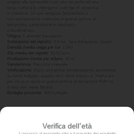
origine alla terracotta (con una seconda ed una
terza cottura si ottengono i vari tipi di ceramica
e maiolica). Le uve vengono fermentate e
successivamente maturate in grandi anfore di
terracotta. Lavorazione in biologico
e biodinamico.
Vitigno:
Cabernet Sauvignon
Estensione del vigneto:
0.5 ha. Tipo d’impianto: Guyot.
Densità media ceppi per ha:
3.500.
Età media dei vigneti:
30-50 anni.
Produzione media per ettaro:
15 hl.
Vendemmia:
Raccolta manuale.
Vinificazione:
Dopo una prima fermentazione spontanea
su lieviti indigeni, questo vino viene messo a “maturare”
per circa un anno in grandi anfore di terracotta (500 Lt).
Il vino non viene filtrato.
Bottiglie prodotte:
900 bottiglie.
Prodotti correlati
Verifica dell'età
L’accesso al presente sito e l’acquisto dei prodotti