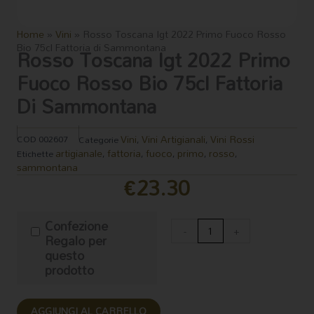
Home
»
Vini
»
Rosso Toscana Igt 2022 Primo Fuoco Rosso
Bio 75cl Fattoria di Sammontana
Rosso Toscana Igt 2022 Primo
Fuoco Rosso Bio 75cl Fattoria
Di Sammontana
Vini
Vini Artigianali
Vini Rossi
COD
002607
Categorie
,
,
artigianale
fattoria
fuoco
primo
rosso
Etichette
,
,
,
,
,
sammontana
€
23.30
Rosso
Confezione
Toscana
-
+
Regalo per
Igt
questo
2022
prodotto
Primo
Fuoco
Rosso
AGGIUNGI AL CARRELLO