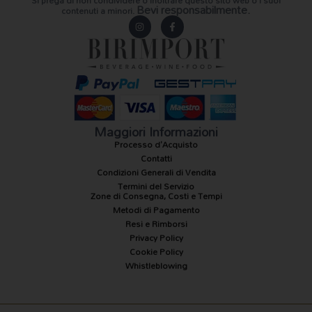
Si prega di non condividere o inoltrare questo sito web o i suoi
Bevi responsabilmente.
contenuti a minori.
I
F
n
a
s
c
t
e
a
b
g
o
r
o
a
k
m
-
f
Maggiori Informazioni
Processo d'Acquisto
Contatti
Condizioni Generali di Vendita
Termini del Servizio
Zone di Consegna, Costi e Tempi
Metodi di Pagamento
Resi e Rimborsi
Privacy Policy
Cookie Policy
Whistleblowing