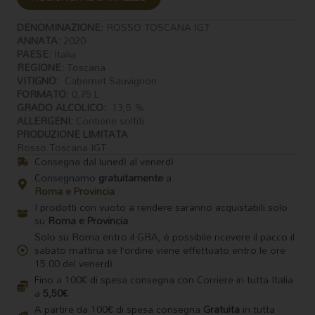
Bio
75cl
DENOMINAZIONE:
ROSSO TOSCANA IGT
Fattoria
ANNATA:
2020
di
PAESE:
Italia
Sammontana
REGIONE:
Toscana
quantità
VITIGNO:
Cabernet Sauvignon
FORMATO:
0,75 L
GRADO ALCOLICO:
13,5 %
ALLERGENI:
Contiene solfiti
PRODUZIONE LIMITATA
Rosso Toscana IGT
Consegna dal lunedì al venerdì
Consegnamo
gratuitamente
a
Roma e Provincia
I prodotti con vuoto a rendere saranno acquistabili solo
su
Roma e Provincia
Solo su Roma entro il GRA, è possibile ricevere il pacco il
sabato mattina se l’ordine viene effettuato entro le ore
15.00 del venerdì
Fino a 100€ di spesa consegna con Corriere in tutta Italia
a
5,50€
A partire da 100€ di spesa consegna
Gratuita
in tutta