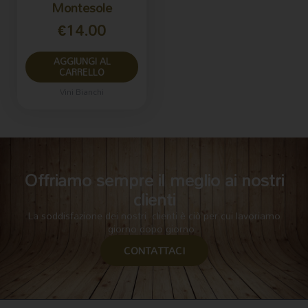
Montesole
€
14.00
AGGIUNGI AL
CARRELLO
Vini Bianchi
Offriamo sempre il meglio ai nostri
clienti
La soddisfazione dei nostri clienti è ciò per cui lavoriamo
giorno dopo giorno.
CONTATTACI