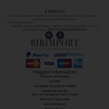
Il Marchio
Siamo il
tuo partner di fiducia
per l’acquisto di vini, birre, bollicine,
distillati, acque e bibite a Roma.
P.IVA: 04978681007
Si prega di non condividere o inoltrare questo sito web o i suoi
Bevi responsabilmente.
contenuti a minori.
I
F
n
a
s
c
t
e
a
b
g
o
r
o
a
k
m
-
f
Maggiori Informazioni
Processo d'Acquisto
Contatti
Condizioni Generali di Vendita
Termini del Servizio
Zone di Consegna, Costi e Tempi
Metodi di Pagamento
Resi e Rimborsi
Privacy Policy