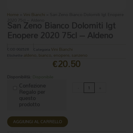
Home
»
Vini Bianchi
»
San Zeno Bianco Dolomiti Igt Enopere
2020 75cl – Aldeno
San Zeno Bianco Dolomiti Igt
Enopere 2020 75cl – Aldeno
Vini Bianchi
COD
002528
Categoria
aldeno
bianco
enopere
sanzeno
Etichette
,
,
,
€
20.50
San
Disponibilità:
Disponibile
Zeno
Confezione
Bianco
-
+
Regalo per
Dolomiti
questo
Igt
prodotto
Enopere
2020
75cl
AGGIUNGI AL CARRELLO
-
Aldeno