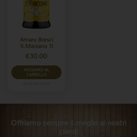
Amaro Borsci
S.Marzano 1l
€
30.00
AGGIUNGI AL
CARRELLO
Amari & Liquori
Offriamo sempre il meglio ai nostri
clienti