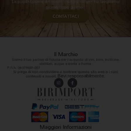
La soddisfazione dei nostri clienti è ciò per cui lavoriamo
giorno dopo giorno.
CONTATTACI
Il Marchio
Siamo il
tuo partner di fiducia
per l’acquisto di vini, birre, bollicine,
distillati, acque e bibite a Roma.
P.IVA: 04978681007
Si prega di non condividere o inoltrare questo sito web o i suoi
Bevi responsabilmente.
contenuti a minori.
I
F
n
a
s
c
t
e
a
b
g
o
r
o
a
k
m
-
f
Maggiori Informazioni