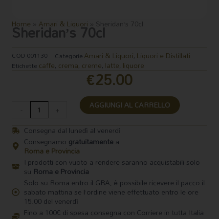
Home
»
Amari & Liquori
»
Sheridan’s 70cl
Sheridan’s 70cl
Amari & Liquori
Liquori e Distillati
COD
001130
Categorie
,
caffe
crema
creme
latte
liquore
Etichette
,
,
,
,
€
25.00
Sheridan's
AGGIUNGI AL CARRELLO
70cl
-
+
quantità
Consegna dal lunedì al venerdì
Consegnamo
gratuitamente
a
Roma e Provincia
I prodotti con vuoto a rendere saranno acquistabili solo
su
Roma e Provincia
Solo su Roma entro il GRA, è possibile ricevere il pacco il
sabato mattina se l’ordine viene effettuato entro le ore
15.00 del venerdì
Fino a 100€ di spesa consegna con Corriere in tutta Italia