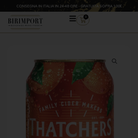
Vai
CONSEGNA IN ITALIA IN 24-48 ORE - GRATUITA SOPRA 100€
al
contenuto
CARRELLO
0