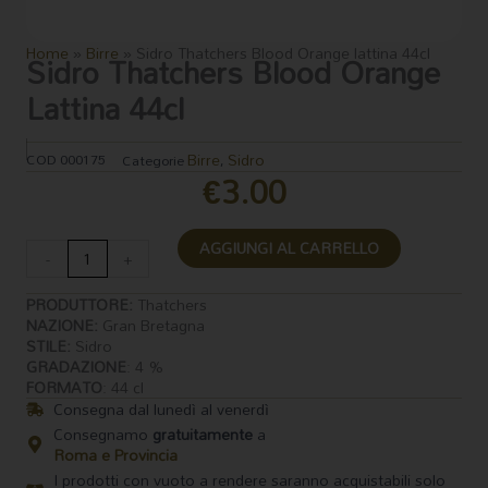
Home
»
Birre
»
Sidro Thatchers Blood Orange lattina 44cl
Sidro Thatchers Blood Orange
Lattina 44cl
Birre
Sidro
COD
000175
Categorie
,
€
3.00
Sidro
AGGIUNGI AL CARRELLO
Thatchers
-
+
Blood
Orange
PRODUTTORE:
Thatchers
lattina
NAZIONE:
Gran Bretagna
STILE:
Sidro
44cl
GRADAZIONE
: 4 %
quantità
FORMATO
: 44 cl
Consegna dal lunedì al venerdì
Consegnamo
gratuitamente
a
Roma e Provincia
I prodotti con vuoto a rendere saranno acquistabili solo