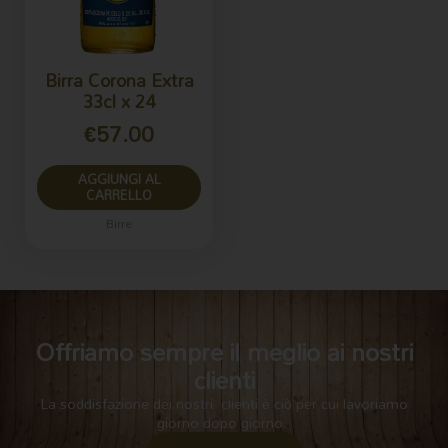
Birra Corona Extra
33cl x 24
€
57.00
AGGIUNGI AL
CARRELLO
Birre
Offriamo sempre il meglio ai nostri
clienti
La soddisfazione dei nostri clienti è ciò per cui lavoriamo
giorno dopo giorno.