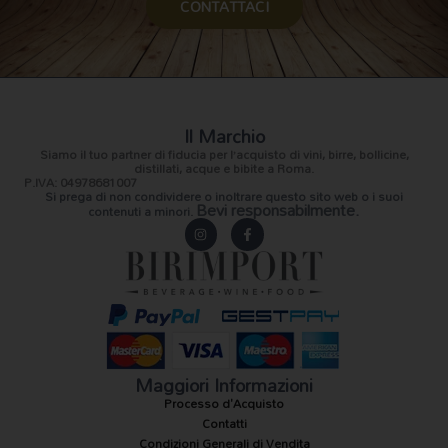
CONTATTACI
Il Marchio
Siamo il
tuo partner di fiducia
per l’acquisto di vini, birre, bollicine,
distillati, acque e bibite a Roma.
P.IVA: 04978681007
Si prega di non condividere o inoltrare questo sito web o i suoi
Bevi responsabilmente.
contenuti a minori.
I
F
n
a
s
c
t
e
a
b
g
o
r
o
a
k
m
-
f
Maggiori Informazioni
Processo d'Acquisto
Contatti
Condizioni Generali di Vendita