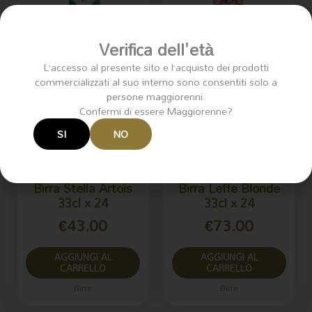
Verifica dell'età
L’accesso al presente sito e l’acquisto dei prodotti
commercializzati al suo interno sono consentiti solo a
persone maggiorenni.
Confermi di essere Maggiorenne?
SI
NO
Birra Stella Artois
Birra Leffe Blonde
33cl x 24
33cl x 24
€
43.00
€
73.00
AGGIUNGI AL
AGGIUNGI AL
CARRELLO
CARRELLO
Birre
Birre