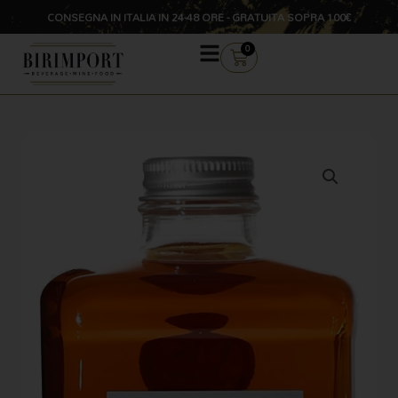
Vai
CONSEGNA IN ITALIA IN 24-48 ORE - GRATUITA SOPRA 100€
al
contenuto
CARRELLO
0