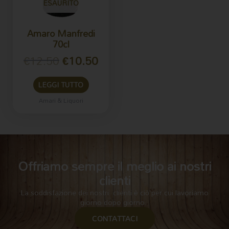
ESAURITO
Amaro Manfredi
70cl
€
12.50
€
10.50
LEGGI TUTTO
Amari & Liquori
Offriamo sempre il meglio ai nostri
clienti
La soddisfazione dei nostri clienti è ciò per cui lavoriamo
giorno dopo giorno.
CONTATTACI