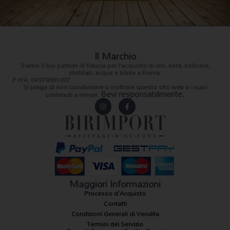
Il Marchio
Siamo il
tuo partner di fiducia
per l’acquisto di vini, birre, bollicine,
distillati, acque e bibite a Roma.
P.IVA: 04978681007
Si prega di non condividere o inoltrare questo sito web o i suoi
Bevi responsabilmente.
contenuti a minori.
I
F
n
a
s
c
t
e
a
b
g
o
r
o
a
k
m
-
f
Maggiori Informazioni
Processo d'Acquisto
Contatti
Condizioni Generali di Vendita
Termini del Servizio