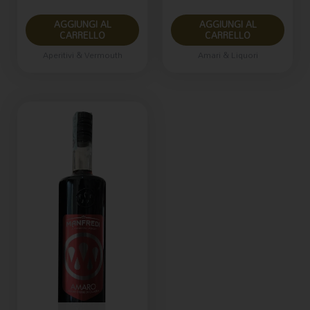
AGGIUNGI AL
AGGIUNGI AL
CARRELLO
CARRELLO
Aperitivi & Vermouth
Amari & Liquori
Il
Il
prezzo
prezzo
originale
attuale
era:
è:
€12.50.
€10.50.