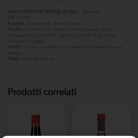
NIKKA FROM THE
BARREL BLEND
–
Blended
Vol:
51,4 %
Aspetto:
Colore giallo ambra intenso.
Olfatto:
Frutta fresca, albicocca e pesca gialla, frutta
sciroppata e spezie dolci, cannella e chiodi di garofano,
sensazioni vegetali
Palato:
Deciso, morbido, con rimandi di caramella mou e
vaniglia.
Finale:
Legno di quercia.
Prodotti correlati