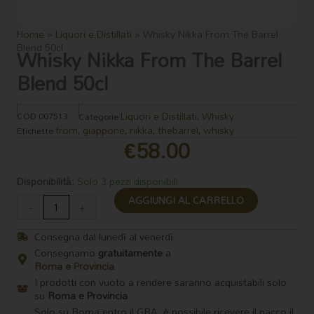
Home
»
Liquori e Distillati
»
Whisky Nikka From The Barrel
Blend 50cl
Whisky Nikka From The Barrel
Blend 50cl
Liquori e Distillati
Whisky
COD
007513
Categorie
,
from
giappone
nikka
thebarrel
whisky
Etichette
,
,
,
,
€
58.00
Whisky
Disponibilità:
Solo 3 pezzi disponibili
Nikka
AGGIUNGI AL CARRELLO
From
-
+
The
Barrel
Consegna dal lunedì al venerdì
Blend
Consegnamo
gratuitamente
a
50cl
Roma e Provincia
quantità
I prodotti con vuoto a rendere saranno acquistabili solo
su
Roma e Provincia
Solo su Roma entro il GRA, è possibile ricevere il pacco il