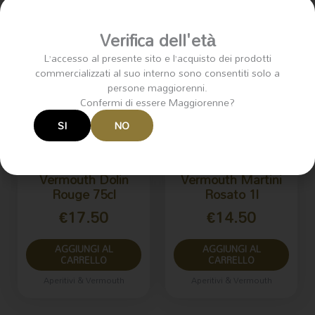
Verifica dell'età
L’accesso al presente sito e l’acquisto dei prodotti
commercializzati al suo interno sono consentiti solo a
persone maggiorenni.
Confermi di essere Maggiorenne?
SI
NO
Vermouth Dolin
Vermouth Martini
Rouge 75cl
Rosato 1l
€
17.50
€
14.50
AGGIUNGI AL
AGGIUNGI AL
CARRELLO
CARRELLO
Aperitivi & Vermouth
Aperitivi & Vermouth