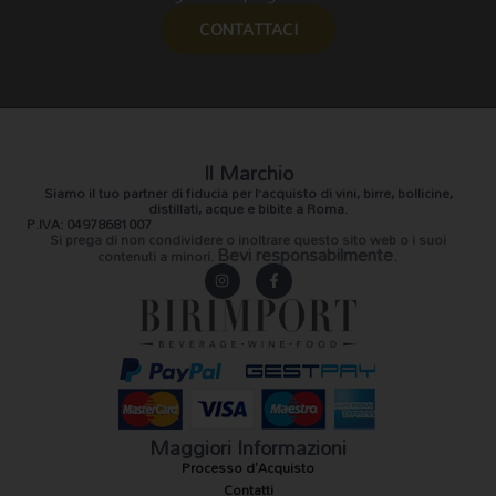
CONTATTACI
Il Marchio
Siamo il
tuo partner di fiducia
per l’acquisto di vini, birre, bollicine,
distillati, acque e bibite a Roma.
P.IVA: 04978681007
Si prega di non condividere o inoltrare questo sito web o i suoi
Bevi responsabilmente.
contenuti a minori.
I
F
n
a
s
c
t
e
a
b
g
o
r
o
a
k
m
-
f
Maggiori Informazioni
Processo d'Acquisto
Contatti