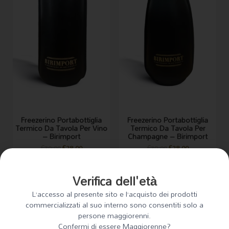
Freezerino Portabottiglia
Freezerino Portabottiglia
Termico Da Tavola Per Vino
Termico Da Tavola Per
– Birimport
Champagne – Birimport
€
30.00
€
28.00
€
30.00
€
28.00
AGGIUNGI AL CARRELLO
AGGIUNGI AL CARRELLO
Verifica dell'età
Merchandising
Merchandising
L’accesso al presente sito e l’acquisto dei prodotti
commercializzati al suo interno sono consentiti solo a
persone maggiorenni.
Confermi di essere Maggiorenne?