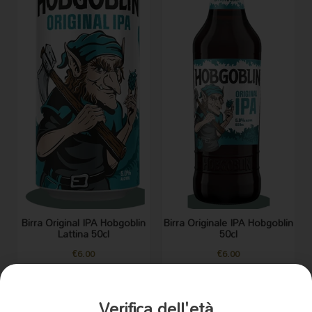
Birra Original IPA Hobgoblin
Birra Originale IPA Hobgoblin
Lattina 50cl
50cl
€
6.00
€
6.00
AGGIUNGI AL CARRELLO
AGGIUNGI AL CARRELLO
Birre
Birre
Verifica dell'età