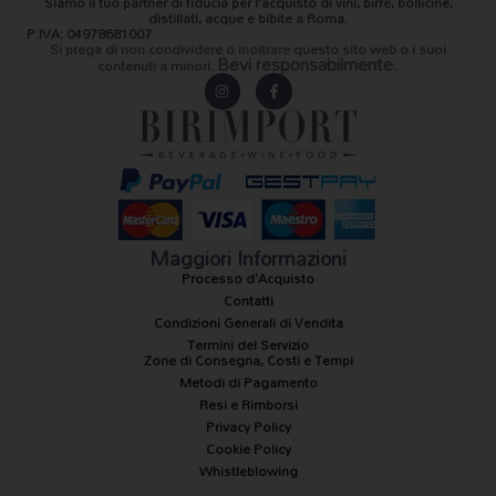
Siamo il
tuo partner di fiducia
per l’acquisto di vini, birre, bollicine,
distillati, acque e bibite a Roma.
P.IVA: 04978681007
Si prega di non condividere o inoltrare questo sito web o i suoi
Bevi responsabilmente.
contenuti a minori.
I
F
n
a
s
c
t
e
a
b
g
o
r
o
a
k
m
-
f
Maggiori Informazioni
Processo d'Acquisto
Contatti
Condizioni Generali di Vendita
Termini del Servizio
Zone di Consegna, Costi e Tempi
Metodi di Pagamento
Resi e Rimborsi
Privacy Policy
Cookie Policy
Whistleblowing