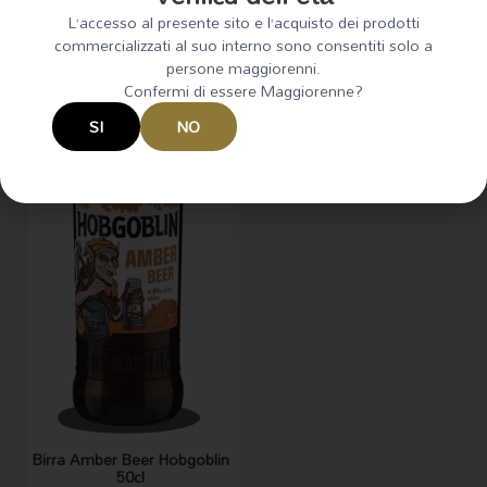
L’accesso al presente sito e l’acquisto dei prodotti
commercializzati al suo interno sono consentiti solo a
persone maggiorenni.
Confermi di essere Maggiorenne?
SI
NO
Birra Amber Beer Hobgoblin
50cl