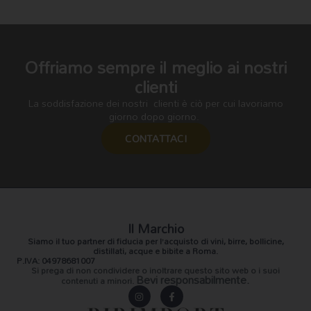
Offriamo sempre il meglio ai nostri
clienti
La soddisfazione dei nostri clienti è ciò per cui lavoriamo
giorno dopo giorno.
CONTATTACI
Il Marchio
Siamo il
tuo partner di fiducia
per l’acquisto di vini, birre, bollicine,
distillati, acque e bibite a Roma.
P.IVA: 04978681007
Si prega di non condividere o inoltrare questo sito web o i suoi
Bevi responsabilmente.
contenuti a minori.
I
F
n
a
s
c