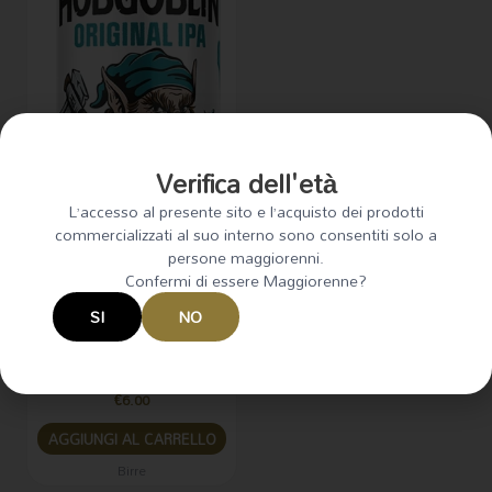
Verifica dell'età
L’accesso al presente sito e l’acquisto dei prodotti
commercializzati al suo interno sono consentiti solo a
persone maggiorenni.
Confermi di essere Maggiorenne?
SI
NO
Birra Original IPA Hobgoblin
Lattina 50cl
€
6.00
AGGIUNGI AL CARRELLO
Birre