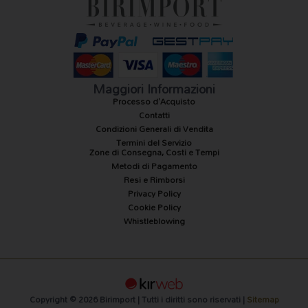
t
e
a
b
g
o
r
o
a
k
m
-
f
Maggiori Informazioni
Processo d'Acquisto
Contatti
Condizioni Generali di Vendita
Termini del Servizio
Zone di Consegna, Costi e Tempi
Metodi di Pagamento
Resi e Rimborsi
Privacy Policy
Cookie Policy
Whistleblowing
Copyright © 2026 Birimport | Tutti i diritti sono riservati |
Sitemap