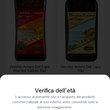
Vecchio Amaro Del Capo
Vecchio Amaro Del Capo
Red Hot Edition 70cl
70cl
€
28.50
€
20.50
AGGIUNGI AL CARRELLO
AGGIUNGI AL CARRELLO
Verifica dell'età
Amari & Liquori
Amari & Liquori
L’accesso al presente sito e l’acquisto dei prodotti
commercializzati al suo interno sono consentiti solo a
persone maggiorenni.