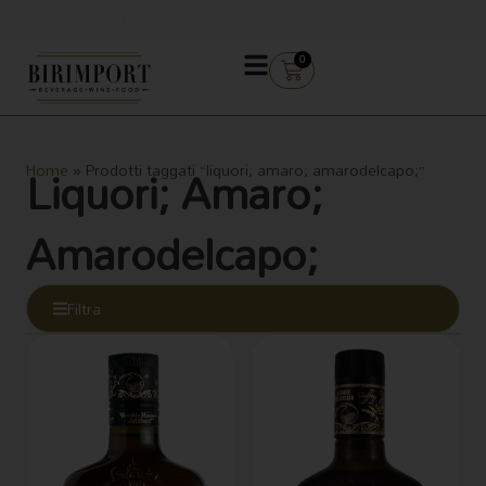
Vai
CONSEGNA IN ITALIA IN 24-48 ORE - GRATUITA SOPRA 100€
al
contenuto
CARRELLO
0
Liquori; Amaro;
Home
»
Prodotti taggati “liquori; amaro; amarodelcapo;”
Amarodelcapo;
Filtra