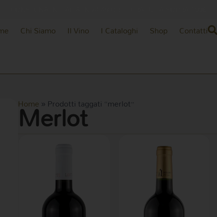
CONSEGNA IN ITALIA IN 24-48 ORE - GRATUITA SOPRA 100€
me
Chi Siamo
Il Vino
I Cataloghi
Shop
Contatti
Merlot
Home
»
Prodotti taggati “merlot”
rezzo
rezzo
in
ax