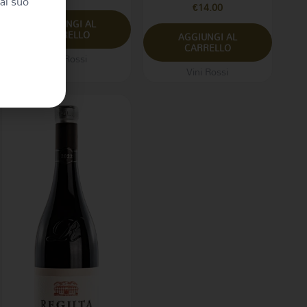
al suo
€
14.00
AGGIUNGI AL
CARRELLO
AGGIUNGI AL
CARRELLO
Vini Rossi
Vini Rossi