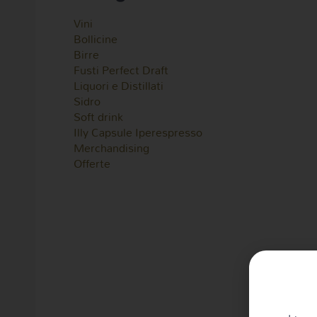
Vini
Bollicine
Birre
Fusti Perfect Draft
Liquori e Distillati
Sidro
Soft drink
Illy Capsule Iperespresso
Merchandising
Offerte