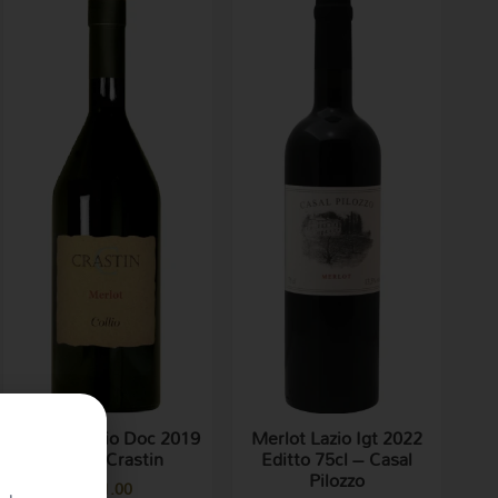
Merlot Collio Doc 2019
Merlot Lazio Igt 2022
75cl – Crastin
Editto 75cl – Casal
Pilozzo
€
11.00