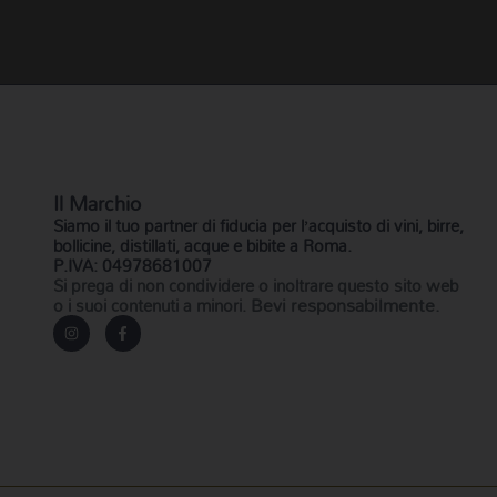
Il Marchio
Siamo il
tuo partner di fiducia
per l’acquisto di vini, birre,
bollicine, distillati, acque e bibite a Roma.
P.IVA: 04978681007
Si prega di non condividere o inoltrare questo sito web
Bevi responsabilmente.
o i suoi contenuti a minori.
I
F
n
a
s
c
t
e
a
b
g
o
r
o
a
k
m
-
f