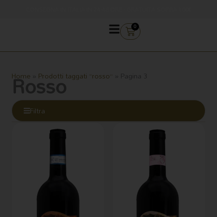
Vai
CONSEGNA IN ITALIA IN 24-48 ORE - GRATUITA SOPRA 100€
al
contenuto
CARRELLO
0
Rosso
Home
»
Prodotti taggati “rosso”
»
Pagina 3
Filtra