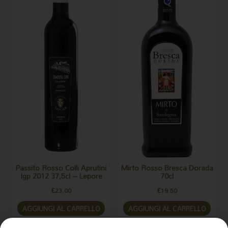
Passito Rosso Colli Aprutini
Mirto Rosso Bresca Dorada
Igp 2012 37,5cl – Lepore
70cl
€
23.00
€
19.50
AGGIUNGI AL CARRELLO
AGGIUNGI AL CARRELLO
Vini Rossi
Amari & Liquori