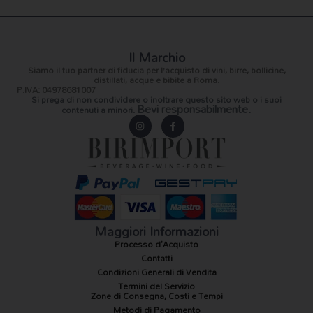
Il Marchio
Siamo il
tuo partner di fiducia
per l’acquisto di vini, birre, bollicine,
distillati, acque e bibite a Roma.
P.IVA: 04978681007
Si prega di non condividere o inoltrare questo sito web o i suoi
Bevi responsabilmente.
contenuti a minori.
I
F
n
a
s
c
t
e
a
b
g
o
r
o
a
k
m
-
f
Maggiori Informazioni
Processo d'Acquisto
Contatti
Condizioni Generali di Vendita
Termini del Servizio
Zone di Consegna, Costi e Tempi
Metodi di Pagamento