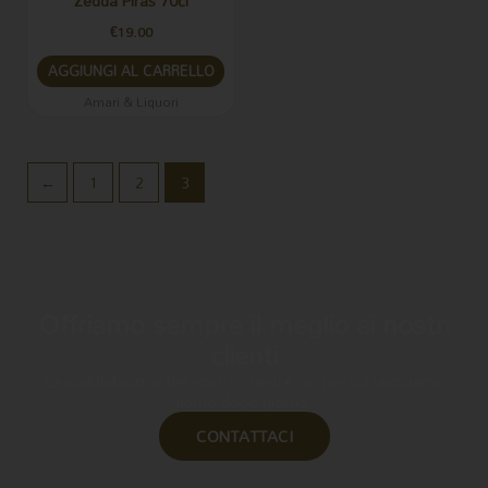
Zedda Piras 70cl
€
19.00
AGGIUNGI AL CARRELLO
Amari & Liquori
←
1
2
3
Offriamo sempre il meglio ai nostri
clienti
La soddisfazione dei nostri clienti è ciò per cui lavoriamo
giorno dopo giorno.
CONTATTACI