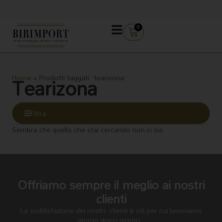
Vai
CONSEGNA IN ITALIA IN 24-48 ORE - GRATUITA SOPRA 100€
al
contenuto
CARRELLO
0
Tearizona
Home
»
Prodotti taggati “tearizona”
Filtra
Sembra che quello che stai cercando non ci sia.
Offriamo sempre il meglio ai nostri
clienti
La soddisfazione dei nostri clienti è ciò per cui lavoriamo
giorno dopo giorno.