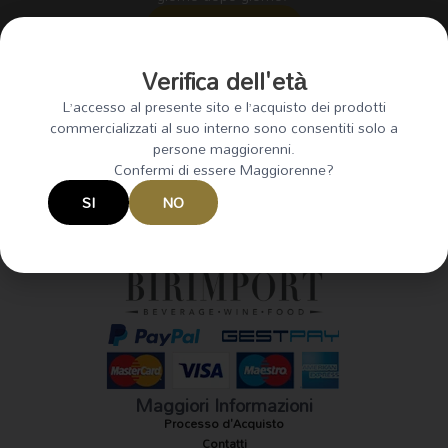
CONTATTACI
Verifica dell'età
L’accesso al presente sito e l’acquisto dei prodotti
commercializzati al suo interno sono consentiti solo a
persone maggiorenni.
Il Marchio
Confermi di essere Maggiorenne?
Siamo il
tuo partner di fiducia
per l’acquisto di vini, birre, bollicine,
distillati, acque e bibite a Roma.
SI
NO
P.IVA: 04978681007
Si prega di non condividere o inoltrare questo sito web o i suoi
Bevi responsabilmente.
contenuti a minori.
I
F
n
a
s
c
t
e
a
b
g
o
r
o
a
k
m
-
f
Maggiori Informazioni
Processo d'Acquisto
Contatti