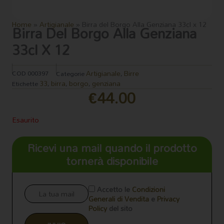
Home
»
Artigianale
»
Birra del Borgo Alla Genziana 33cl x 12
Birra Del Borgo Alla Genziana
33cl X 12
Artigianale
Birre
COD
000397
Categorie
,
33
birra
borgo
genziana
Etichette
,
,
,
€
44.00
Esaurito
Ricevi una mail quando il prodotto
tornerà disponibile
Accetto le
Condizioni
Generali di Vendita
e
Privacy
Policy
del sito