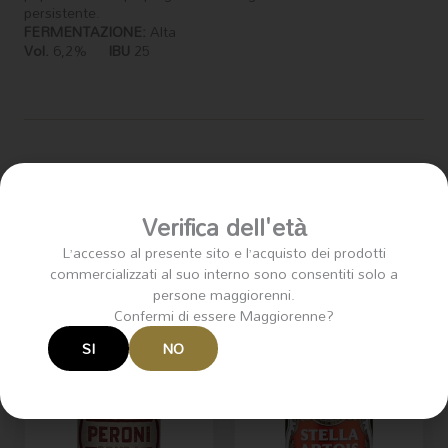
persistente.
FERMENTAZIONE:
Alta
Vol.
6,2%
IBU
25
Prodotti correlati
Verifica dell'età
L’accesso al presente sito e l’acquisto dei prodotti
commercializzati al suo interno sono consentiti solo a
persone maggiorenni.
Confermi di essere Maggiorenne?
SI
NO