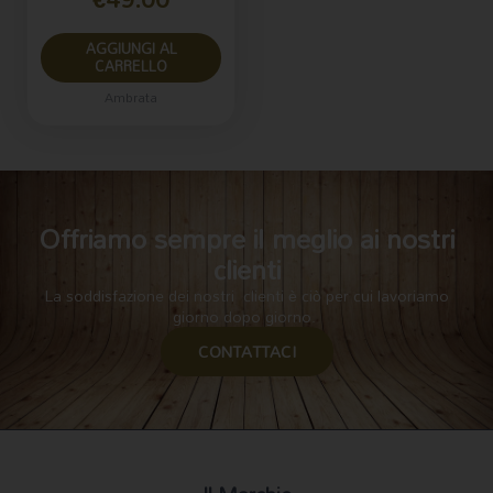
AGGIUNGI AL
CARRELLO
Ambrata
Offriamo sempre il meglio ai nostri
clienti
La soddisfazione dei nostri clienti è ciò per cui lavoriamo
giorno dopo giorno.
CONTATTACI