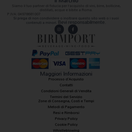
Il Marchio
Siamo il
tuo partner di fiducia
per l’acquisto di vini, birre, bollicine,
distillati, acque e bibite a Roma.
P.IVA: 04978681007
Si prega di non condividere o inoltrare questo sito web o i suoi
Bevi responsabilmente.
contenuti a minori.
I
F
n
a
s
c
t
e
a
b
g
o
r
o
a
k
m
-
f
Maggiori Informazioni
Processo d'Acquisto
Contatti
Condizioni Generali di Vendita
Termini del Servizio
Zone di Consegna, Costi e Tempi
Metodi di Pagamento
Resi e Rimborsi
Privacy Policy
Cookie Policy
Whistleblowing