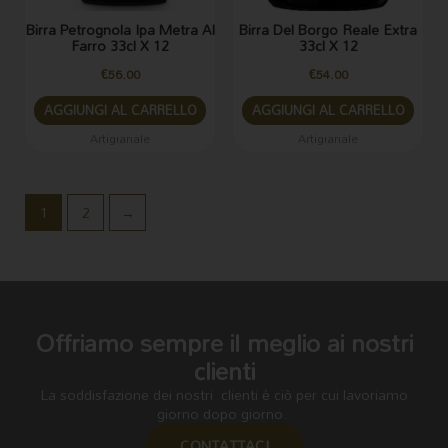
Birra Petrognola Ipa Metra Al
Birra Del Borgo Reale Extra
Farro 33cl X 12
33cl X 12
€
56.00
€
54.00
AGGIUNGI AL CARRELLO
AGGIUNGI AL CARRELLO
Artigianale
Artigianale
1
2
→
Offriamo sempre il meglio ai nostri
clienti
La soddisfazione dei nostri clienti è ciò per cui lavoriamo
giorno dopo giorno.
CONTATTACI