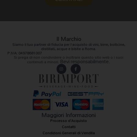
Il Marchio
Siamo il
tuo partner di fiducia
per l’acquisto di vini, birre, bollicine,
distillati, acque e bibite a Roma.
P.IVA: 04978681007
Si prega di non condividere o inoltrare questo sito web o i suoi
Bevi responsabilmente.
contenuti a minori.
I
F
n
a
s
c
t
e
a
b
g
o
r
o
a
k
m
-
f
Maggiori Informazioni
Processo d'Acquisto
Contatti
Condizioni Generali di Vendita