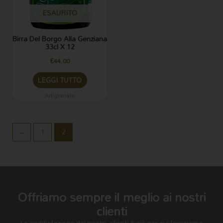
ESAURITO
Birra Del Borgo Alla Genziana
33cl X 12
€
44.00
LEGGI TUTTO
Artigianale
←
1
2
Offriamo sempre il meglio ai nostri
clienti
La soddisfazione dei nostri clienti è ciò per cui lavoriamo