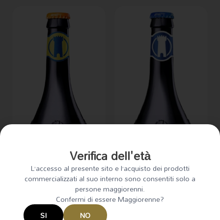
Verifica dell'età
L’accesso al presente sito e l’acquisto dei prodotti
commercializzati al suo interno sono consentiti solo a
persone maggiorenni.
Confermi di essere Maggiorenne?
Birra Del Borgo Duchessa
Birra Del Borgo Ducale 33cl X
SI
NO
33cl X 12
12