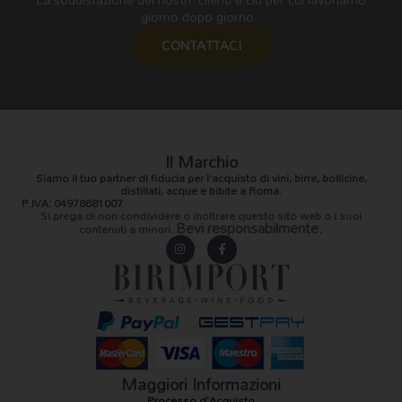
giorno dopo giorno.
CONTATTACI
Il Marchio
Siamo il
tuo partner di fiducia
per l’acquisto di vini, birre, bollicine,
distillati, acque e bibite a Roma.
P.IVA: 04978681007
Si prega di non condividere o inoltrare questo sito web o i suoi
Bevi responsabilmente.
contenuti a minori.
I
F
n
a
s
c
t
e
a
b
g
o
r
o
a
k
m
-
f
Maggiori Informazioni
Processo d'Acquisto