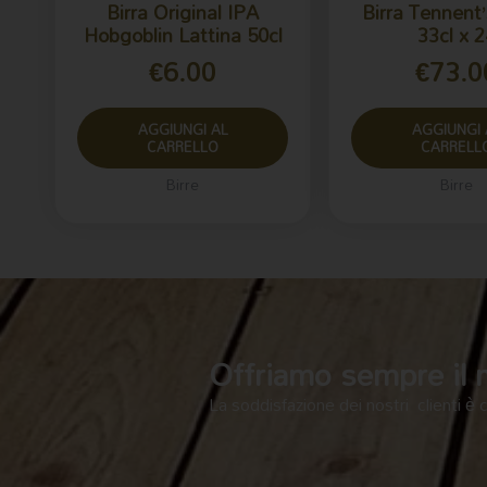
Birra Original IPA
Birra Tennent
Hobgoblin Lattina 50cl
33cl x 2
€
6.00
€
73.0
AGGIUNGI AL
AGGIUNGI 
CARRELLO
CARRELL
Birre
Birre
Offriamo sempre il me
La soddisfazione dei nostri clienti è 