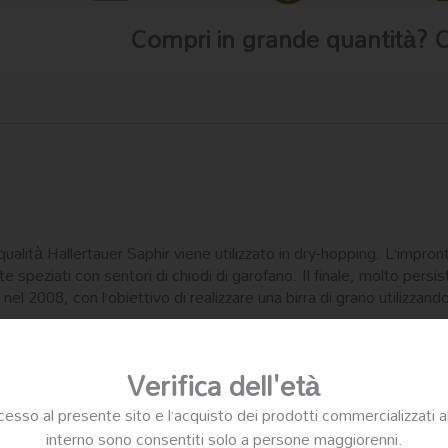
Compri in grande quantità? 
ualità Hallertauer Saphir viene utilizzato in dry-hopping. L’impronta
te speziati con sentori di chiodi di garofano. Il finale, molto per
l 2008, con l’obiettivo di realizzare una birra di grano utilizzando i
Verifica dell'età
cesso al presente sito e l’acquisto dei prodotti commercializzati a
interno sono consentiti solo a persone maggiorenni.