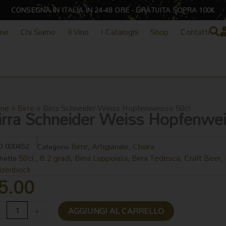
CONSEGNA IN ITALIA IN 24-48 ORE - GRATUITA SOPRA 100€
me
Chi Siamo
Il Vino
I Cataloghi
Shop
Contatti
me
»
Birre
»
Birra Schneider Weiss Hopfenweisse 50cl
irra Schneider Weiss Hopfenwei
Birre
Artigianale
Chiara
D
000452
Categorie
,
,
50cl.
8.2 gradi
Birra Luppolata
Birra Tedesca
Craft Beer
chette
,
,
,
,
,
izenbock
5.00
ra
+
AGGIUNGI AL CARRELLO
hneider