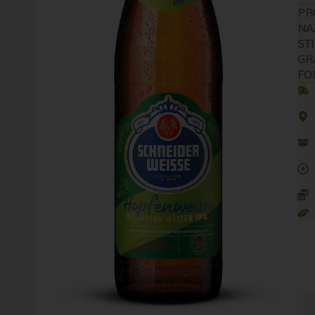
We
PR
Ho
NA
50c
STI
qua
GR
FO