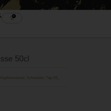
0
CARRELLO
sse 50cl
Hopfenweisse
Schneider
Tap 05
,
,
,