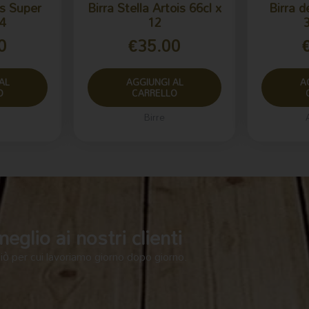
’s Super
Birra Stella Artois 66cl x
Birra d
4
12
3
0
€
35.00
AL
AGGIUNGI AL
A
O
CARRELLO
Birre
glio ai nostri clienti
ciò per cui lavoriamo giorno dopo giorno.