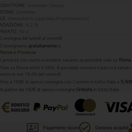
iss
ODUTTORE:
Schneider Weisse
pfenweisse
ZIONE:
Germania
l
LE:
Weizenbock Luppolata (Hopfenweisse)
ntità
ADAZIONE:
8,2 %
RMATO:
50 cl
Consegna dal lunedì al venerdì
Consegnamo
gratuitamente
a
Roma e Provincia
I prodotti con vuoto a rendere saranno acquistabili solo su
Roma 
Solo su Roma entro il GRA, è possibile ricevere il pacco il sabato
entro le ore 15.00 del venerdì
Fino a 100€ di spesa consegna con Corriere in tutta Italia a
5,50
A partire da 100€ di spesa consegna
Gratuita
in tutta Italia
Pagamento sicuro
Garanzia acquisti