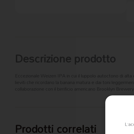
Descrizione prodotto
Eccezionale Weizen IPA in cui il luppolo autoctono di alta q
lieviti che ricordano la banana matura e dai toni leggermen
collaborazione con il birrificio americano Brooklyn Brewery ne
Prodotti correlati
L’ac