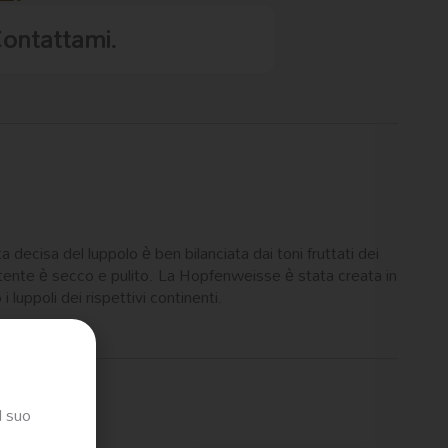
Contattami.
 decisa del luppolo è ben bilanciata dai toni fruttati dei
sistente è secco e pulito. La Hopfenweisse è stata creata in
 luppoli dei rispettivi continenti.
l suo