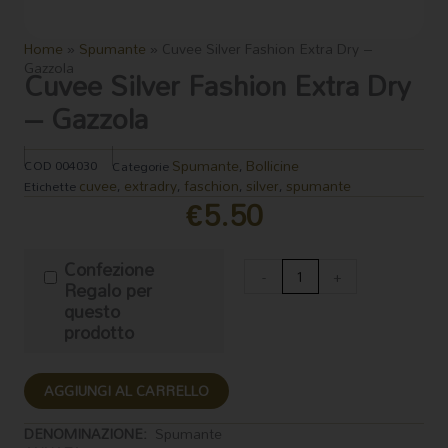
Home
»
Spumante
»
Cuvee Silver Fashion Extra Dry –
Gazzola
Cuvee Silver Fashion Extra Dry
– Gazzola
Spumante
Bollicine
COD
004030
Categorie
,
cuvee
extradry
faschion
silver
spumante
Etichette
,
,
,
,
€
5.50
Cuvee
Confezione
Silver
-
+
Regalo per
Fashion
questo
Extra
prodotto
Dry
-
Gazzola
AGGIUNGI AL CARRELLO
quantità
DENOMINAZIONE:
Spumante