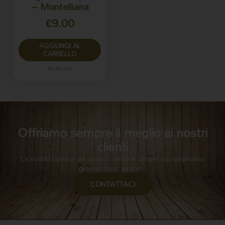
– Montelliana
€
9.00
AGGIUNGI AL
CARRELLO
Bollicine
Offriamo sempre il meglio ai nostri
clienti
La soddisfazione dei nostri clienti è ciò per cui lavoriamo
giorno dopo giorno.
CONTATTACI