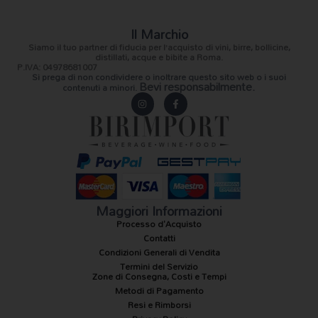
Il Marchio
Siamo il
tuo partner di fiducia
per l’acquisto di vini, birre, bollicine,
distillati, acque e bibite a Roma.
P.IVA: 04978681007
Si prega di non condividere o inoltrare questo sito web o i suoi
Bevi responsabilmente.
contenuti a minori.
I
F
n
a
s
c
t
e
a
b
g
o
r
o
a
k
m
-
f
Maggiori Informazioni
Processo d'Acquisto
Contatti
Condizioni Generali di Vendita
Termini del Servizio
Zone di Consegna, Costi e Tempi
Metodi di Pagamento
Resi e Rimborsi