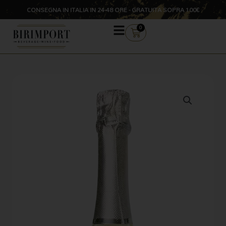
Vai
CONSEGNA IN ITALIA IN 24-48 ORE - GRATUITA SOPRA 100€
al
contenuto
CARRELLO
0