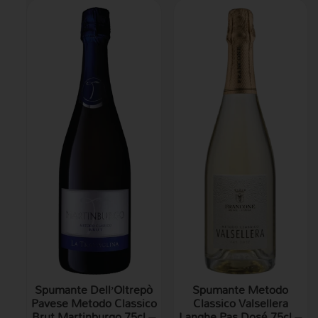
Spumante Dell’Oltrepò
Spumante Metodo
Pavese Metodo Classico
Classico Valsellera
Brut Martinburgo 75cl –
Langhe Pas Dosé 75cl –