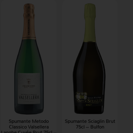
Spumante Metodo
Spumante Sciaglin Brut
Classico Valsellera
75cl – Bulfon
Langhe Cuvée Brut 75cl –