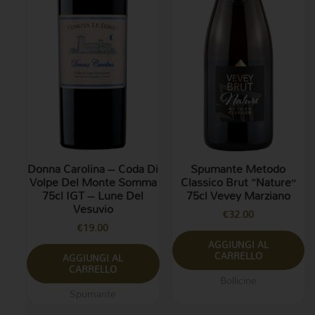
Donna Carolina – Coda Di
Spumante Metodo
Volpe Del Monte Somma
Classico Brut “Nature”
75cl IGT – Lune Del
75cl Vevey Marziano
Vesuvio
€
32.00
€
19.00
AGGIUNGI AL
CARRELLO
AGGIUNGI AL
CARRELLO
Bollicine
Spumante