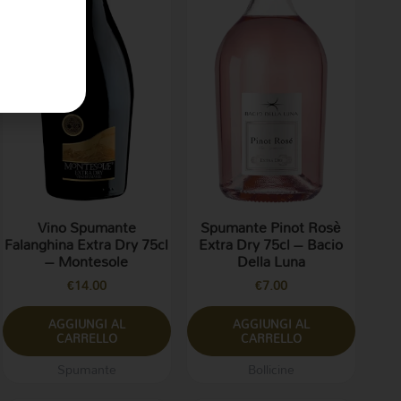
Vino Spumante
Spumante Pinot Rosè
Falanghina Extra Dry 75cl
Extra Dry 75cl – Bacio
– Montesole
Della Luna
€
14.00
€
7.00
AGGIUNGI AL
AGGIUNGI AL
CARRELLO
CARRELLO
Spumante
Bollicine