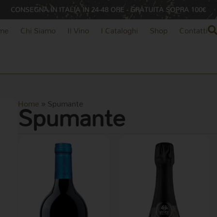
CONSEGNA IN ITALIA IN 24-48 ORE - GRATUITA SOPRA 100€
me
Chi Siamo
Il Vino
I Cataloghi
Shop
Contatti
Spumante
Home
»
Spumante
rezzo
rezzo
in
ax