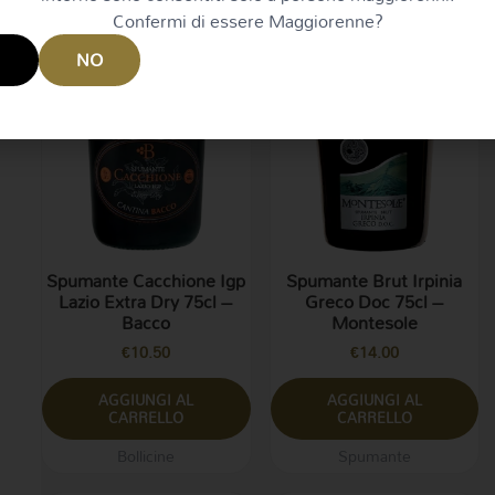
Confermi di essere Maggiorenne?
I
NO
Spumante Cacchione Igp
Spumante Brut Irpinia
Lazio Extra Dry 75cl –
Greco Doc 75cl –
Bacco
Montesole
€
10.50
€
14.00
AGGIUNGI AL
AGGIUNGI AL
CARRELLO
CARRELLO
Bollicine
Spumante