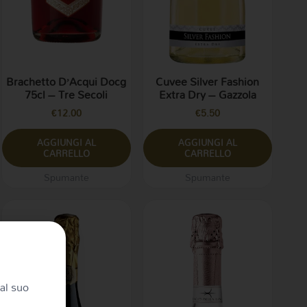
Brachetto D’Acqui Docg
Cuvee Silver Fashion
75cl – Tre Secoli
Extra Dry – Gazzola
€
12.00
€
5.50
AGGIUNGI AL
AGGIUNGI AL
CARRELLO
CARRELLO
Spumante
Spumante
al suo