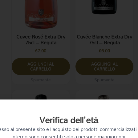
Cuvee Rosé Extra Dry
Cuvée Blanche Extra Dry
75cl – Reguta
75cl – Reguta
€
7.00
€
6.00
AGGIUNGI AL
AGGIUNGI AL
CARRELLO
CARRELLO
Spumante
Spumante
Verifica dell'età
esso al presente sito e l’acquisto dei prodotti commercializzati 
interno sono consentiti solo a persone maggiorenni.