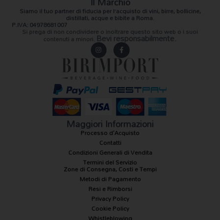
Il Marchio
Siamo il
tuo partner di fiducia
per l’acquisto di vini, birre, bollicine,
distillati, acque e bibite a Roma.
P.IVA: 04978681007
Si prega di non condividere o inoltrare questo sito web o i suoi
Bevi responsabilmente.
contenuti a minori.
I
F
n
a
s
c
t
e
a
b
g
o
r
o
a
k
m
-
f
Maggiori Informazioni
Processo d'Acquisto
Contatti
Condizioni Generali di Vendita
Termini del Servizio
Zone di Consegna, Costi e Tempi
Metodi di Pagamento
Resi e Rimborsi
Privacy Policy
Cookie Policy
Whistleblowing