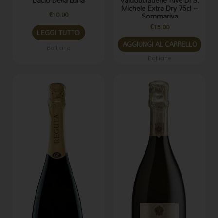
Bacio Della Luna
Valdobbiadene Rive Di S.
Michele Extra Dry 75cl –
€
10.00
Sommariva
€
15.00
LEGGI TUTTO
AGGIUNGI AL CARRELLO
Bollicine
Bollicine