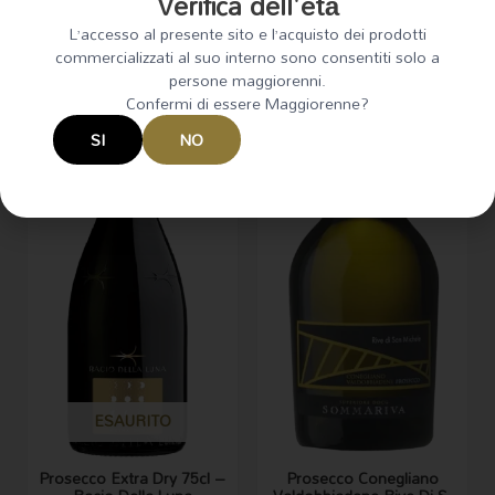
Verifica dell'età
L’accesso al presente sito e l’acquisto dei prodotti
commercializzati al suo interno sono consentiti solo a
persone maggiorenni.
Confermi di essere Maggiorenne?
SI
NO
ESAURITO
Prosecco Extra Dry 75cl –
Prosecco Conegliano