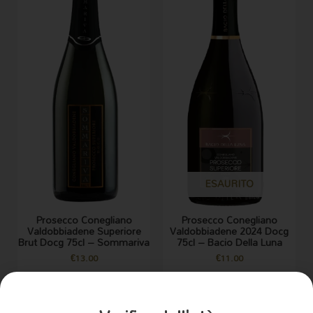
ESAURITO
Prosecco Conegliano
Prosecco Conegliano
Valdobbiadene Superiore
Valdobbiadene 2024 Docg
Brut Docg 75cl – Sommariva
75cl – Bacio Della Luna
€
13.00
€
11.00
AGGIUNGI AL CARRELLO
LEGGI TUTTO
Bollicine
Bollicine