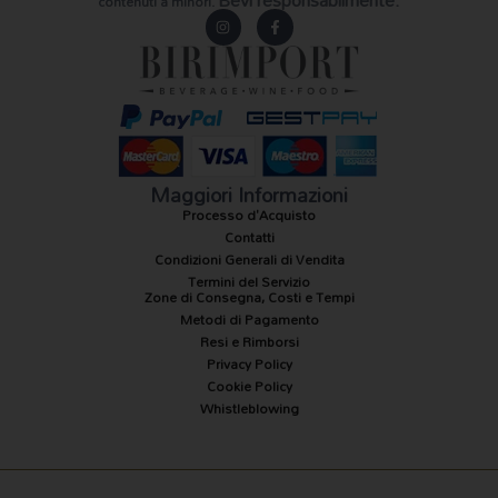
Bevi responsabilmente.
contenuti a minori.
I
F
n
a
s
c
t
e
a
b
g
o
r
o
a
k
m
-
f
Maggiori Informazioni
Processo d'Acquisto
Contatti
Condizioni Generali di Vendita
Termini del Servizio
Zone di Consegna, Costi e Tempi
Metodi di Pagamento
Resi e Rimborsi
Privacy Policy
Cookie Policy
Whistleblowing