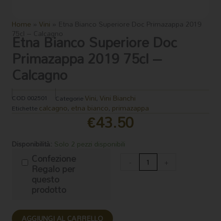
Home
»
Vini
»
Etna Bianco Superiore Doc Primazappa 2019
75cl – Calcagno
Etna Bianco Superiore Doc
Primazappa 2019 75cl –
Calcagno
Vini
Vini Bianchi
COD
002501
Categorie
,
calcagno
etna bianco
primazappa
Etichette
,
,
€
43.50
Etna
Disponibilità:
Solo 2 pezzi disponibili
Bianco
Confezione
Superiore
-
+
Regalo per
Doc
questo
Primazappa
prodotto
2019
75cl
-
AGGIUNGI AL CARRELLO