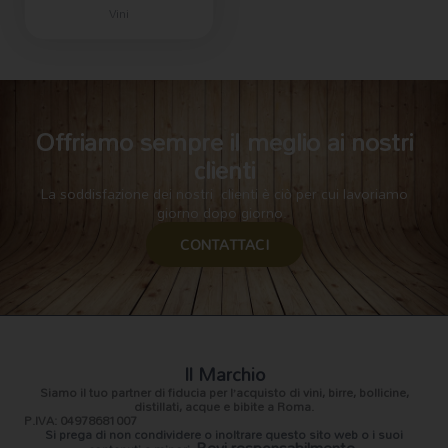
Vini
Offriamo sempre il meglio ai nostri
clienti
La soddisfazione dei nostri clienti è ciò per cui lavoriamo
giorno dopo giorno.
CONTATTACI
Il Marchio
Siamo il
tuo partner di fiducia
per l’acquisto di vini, birre, bollicine,
distillati, acque e bibite a Roma.
P.IVA: 04978681007
Si prega di non condividere o inoltrare questo sito web o i suoi