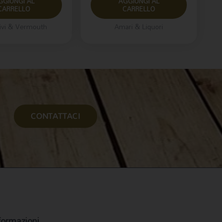
GGIUNGI AL
AGGIUNGI AL
CARRELLO
CARRELLO
tivi & Vermouth
Amari & Liquori
CONTATTACI
formazioni