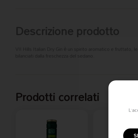
Descrizione prodotto
VII Hills Italian Dry Gin è un spirito aromatico e fruttat
bilanciati dalla freschezza del sedano.
Prodotti correlati
L’ac
S