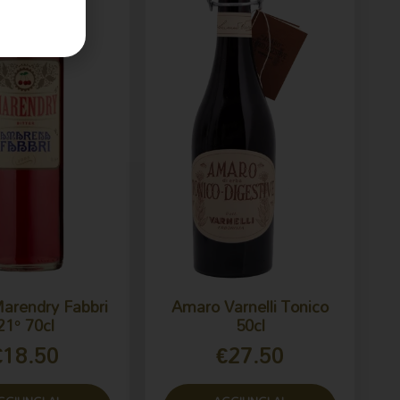
Marendry Fabbri
Amaro Varnelli Tonico
21° 70cl
50cl
€
18.50
€
27.50