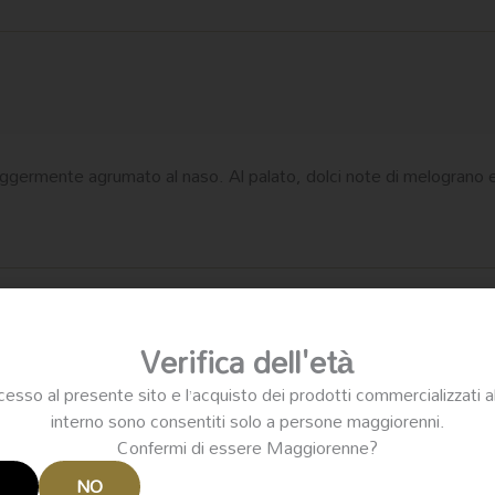
o, leggermente agrumato al naso. Al palato, dolci note di melogra
Verifica dell'età
cesso al presente sito e l’acquisto dei prodotti commercializzati a
interno sono consentiti solo a persone maggiorenni.
Confermi di essere Maggiorenne?
I
NO