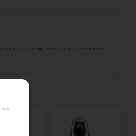
no e sentori di camomilla romana sono perfettamente
l suo