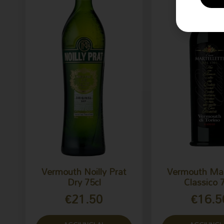
Vermouth Noilly Prat
Vermouth Mart
Dry 75cl
Classico 
€
21.50
€
16.5