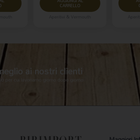
AL
AGGIUNGI AL
A
O
CARRELLO
rmouth
Aperitivi & Vermouth
Aperi
glio ai nostri clienti
ciò per cui lavoriamo giorno dopo giorno.
Maggiori In