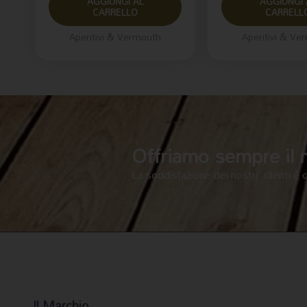
AGGIUNGI AL
AGGIUNGI 
CARRELLO
CARRELL
Aperitivi & Vermouth
Aperitivi & Ve
Offriamo sempre il me
La soddisfazione dei nostri clienti è 
Il Marchio