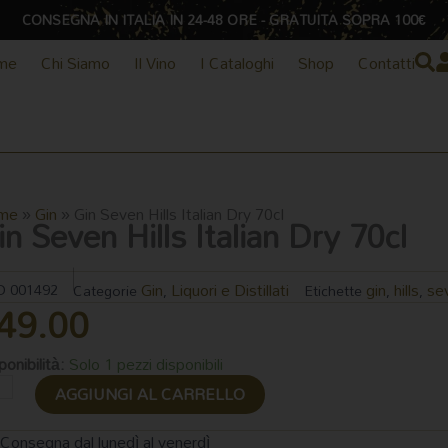
CONSEGNA IN ITALIA IN 24-48 ORE - GRATUITA SOPRA 100€
me
Chi Siamo
Il Vino
I Cataloghi
Shop
Contatti
me
»
Gin
»
Gin Seven Hills Italian Dry 70cl
in Seven Hills Italian Dry 70cl
Gin
Liquori e Distillati
gin
hills
se
D
001492
Categorie
,
Etichette
,
,
49.00
n
ponibilità:
Solo 1 pezzi disponibili
ven
AGGIUNGI AL CARRELLO
ls
lian
Consegna dal lunedì al venerdì
y