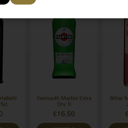
elletti
Vermouth Martini Extra
Bitter 
75cl
Dry 1l
0
€
16.50