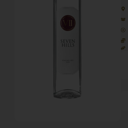
70c
qua