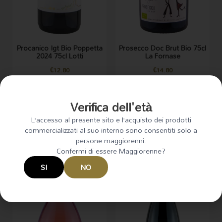
Procanico Igt Bio Poppetta
Prosecco Doc Brut Bio 75cl
2024 75cl Lotti
La Fornase
€
12.80
€
14.80
AGGIUNGI AL CARRELLO
AGGIUNGI AL CARRELLO
Verifica dell'età
Vini
Bollicine
L’accesso al presente sito e l’acquisto dei prodotti
commercializzati al suo interno sono consentiti solo a
persone maggiorenni.
Confermi di essere Maggiorenne?
SI
NO