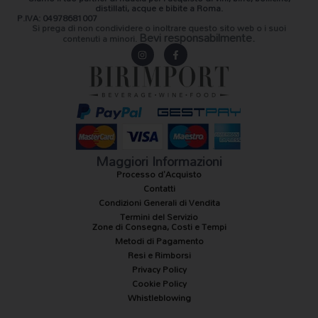
distillati, acque e bibite a Roma.
P.IVA: 04978681007
Si prega di non condividere o inoltrare questo sito web o i suoi
Bevi responsabilmente.
contenuti a minori.
I
F
n
a
s
c
t
e
a
b
g
o
r
o
a
k
m
-
f
Maggiori Informazioni
Processo d'Acquisto
Contatti
Condizioni Generali di Vendita
Termini del Servizio
Zone di Consegna, Costi e Tempi
Metodi di Pagamento
Resi e Rimborsi
Privacy Policy
Cookie Policy
Whistleblowing