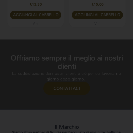
€
13.30
€
15.00
AGGIUNGI AL CARRELLO
AGGIUNGI AL CARRELLO
Vini
Vini
Offriamo sempre il meglio ai nostri
clienti
La soddisfazione dei nostri clienti è ciò per cui lavoriamo
giorno dopo giorno.
CONTATTACI
Il Marchio
Siamo il
tuo partner di fiducia
per l’acquisto di vini, birre, bollicine,