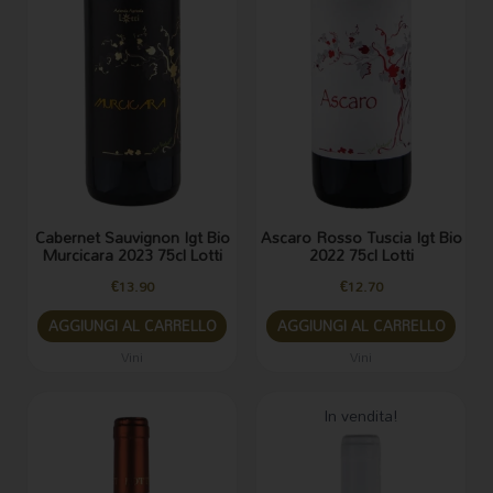
Cabernet Sauvignon Igt Bio
Ascaro Rosso Tuscia Igt Bio
Murcicara 2023 75cl Lotti
2022 75cl Lotti
€
13.90
€
12.70
AGGIUNGI AL CARRELLO
AGGIUNGI AL CARRELLO
Vini
Vini
Il
Il
In vendita!
prezzo
prezzo
originale
attuale
era:
è:
€17.20.
€15.00.