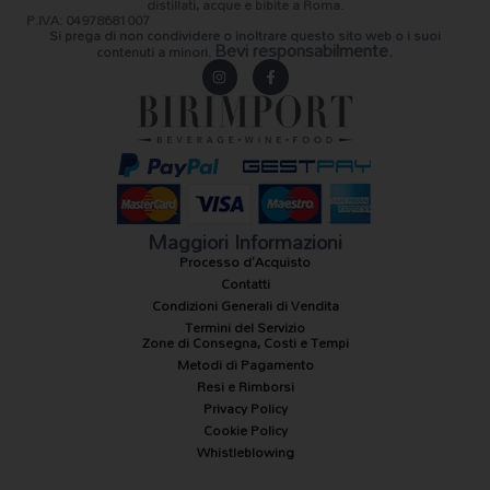
distillati, acque e bibite a Roma.
P.IVA: 04978681007
Si prega di non condividere o inoltrare questo sito web o i suoi
Bevi responsabilmente.
contenuti a minori.
I
F
n
a
s
c
t
e
a
b
g
o
r
o
a
k
m
-
f
Maggiori Informazioni
Processo d'Acquisto
Contatti
Condizioni Generali di Vendita
Termini del Servizio
Zone di Consegna, Costi e Tempi
Metodi di Pagamento
Resi e Rimborsi
Privacy Policy
Cookie Policy
Whistleblowing