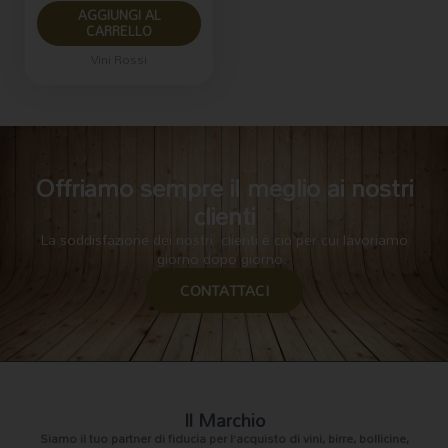
AGGIUNGI AL
CARRELLO
Vini Rossi
Offriamo sempre il meglio ai nostri
clienti
La soddisfazione dei nostri clienti è ciò per cui lavoriamo
giorno dopo giorno.
CONTATTACI
Il Marchio
Siamo il
tuo partner di fiducia
per l’acquisto di vini, birre, bollicine,