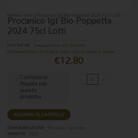
Home
»
Vini
»
Procanico Igt Bio Poppetta 2024 75cl Lotti
Procanico Igt Bio Poppetta
2024 75cl Lotti
Vini
Vini Bianchi
COD
004190
Categorie
,
bianco
biologico
lazio
lotti
procanico
tuscia
Etichette
,
,
,
,
,
€
12.80
Procanico
Confezione
Igt
-
+
Regalo per
Bio
questo
Poppetta
prodotto
2024
75cl
Lotti
AGGIUNGI AL CARRELLO
quantità
DENOMINAZIONE:
Procanico Igt Lazio
ANNATA:
2022