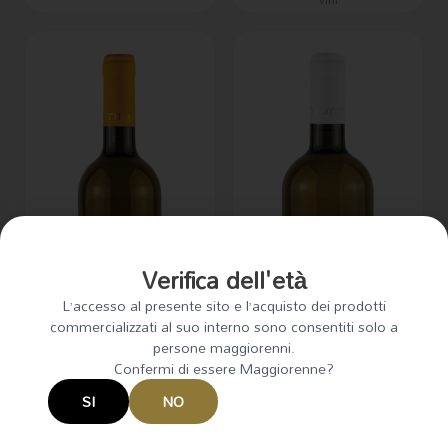
Verifica dell'età
L’accesso al presente sito e l’acquisto dei prodotti
commercializzati al suo interno sono consentiti solo a
persone maggiorenni.
Confermi di essere Maggiorenne?
SI
NO
Malvasia Puntinata Igt Bio
Viognier Igt Bio Vionì 2024