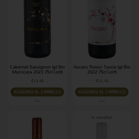
Cabernet Sauvignon Igt Bio
Ascaro Rosso Tuscia Igt Bio
Murcicara 2023 75cl Lotti
2022 75cl Lotti
€
13.90
€
12.70
AGGIUNGI AL CARRELLO
AGGIUNGI AL CARRELLO
Vini
Vini
Il
Il
In vendita!
prezzo
prezzo
originale
attuale
era:
è:
€17.20.
€15.00.