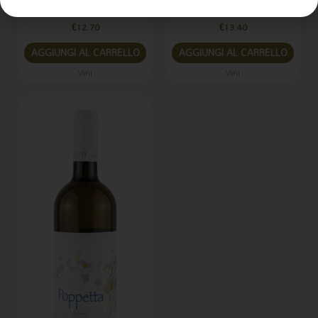
2024 75cl Lotti
75cl Lotti
€
12.70
€
13.40
AGGIUNGI AL CARRELLO
AGGIUNGI AL CARRELLO
Vini
Vini