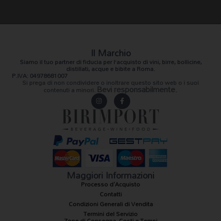
Il Marchio
Siamo il
tuo partner di fiducia
per l’acquisto di vini, birre, bollicine,
distillati, acque e bibite a Roma.
P.IVA: 04978681007
Si prega di non condividere o inoltrare questo sito web o i suoi
Bevi responsabilmente.
contenuti a minori.
I
F
n
a
s
c
t
e
a
b
g
o
r
o
a
k
m
-
f
Maggiori Informazioni
Processo d'Acquisto
Contatti
Condizioni Generali di Vendita
Termini del Servizio
Zone di Consegna, Costi e Tempi